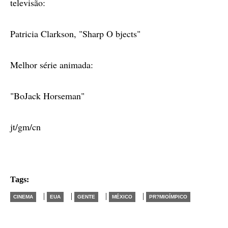
televisão:
Patricia Clarkson, "Sharp O bjects"
Melhor série animada:
"BoJack Horseman"
jt/gm/cn
Tags:
|
|
|
|
CINEMA
EUA
GENTE
MÉXICO
PR?MIOÍMPICO