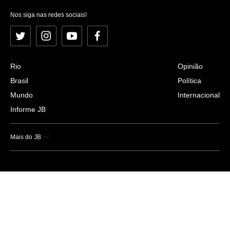
Nos siga nas redes sociais!
Twitter
Instagram
YouTube
Facebook
Rio
Opinião
Brasil
Política
Mundo
Internacional
Informe JB
Mais do JB
Esportes
Saúde
Ciência e Tecnologia
Caderno B
Colunistas
Economia