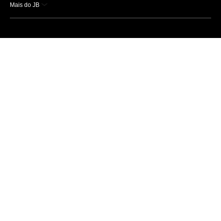
Mais do JB
Esportes
Saúde
Ciência e Tecnologia
Caderno B
Colunistas
Economia
Empresas e Negócios