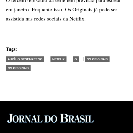
O terceiro episódio da série tem previsão para estrear
em janeiro. Enquanto isso, Os Originais já pode ser
assistida nas redes sociais da Netflix.
Tags:
|
|
|
|
AUXÍLIO DESEMPREGO
NETFLIX
O
OS ORIGINAIS
OS ORIGINAIS