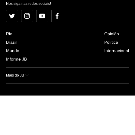
Nos siga nas redes sociais!
Twitter
Instagram
YouTube
Facebook
Rio
Opinião
Brasil
Política
Mundo
Internacional
Informe JB
Mais do JB
Esportes
Saúde
Ciência e Tecnologia
Caderno B
Colunistas
Economia
Empresas e Negócios