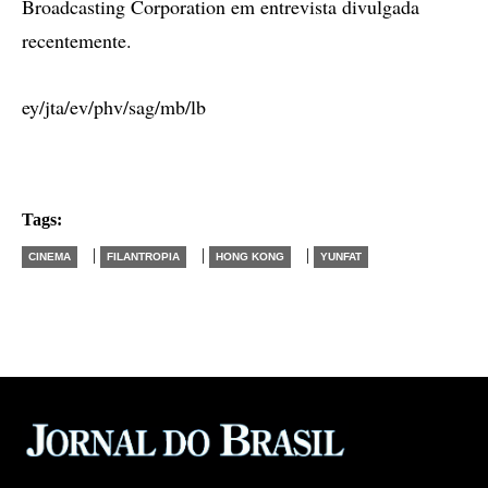
Broadcasting Corporation em entrevista divulgada
recentemente.
ey/jta/ev/phv/sag/mb/lb
Tags:
|
|
|
CINEMA
FILANTROPIA
HONG KONG
YUNFAT