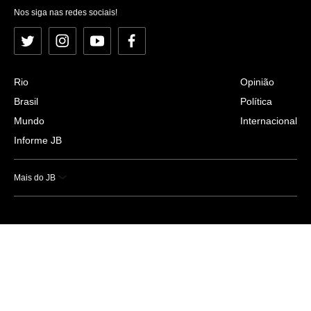
Nos siga nas redes sociais!
Twitter
Instagram
YouTube
Facebook
Rio
Opinião
Brasil
Política
Mundo
Internacional
Informe JB
Mais do JB
Esportes
Saúde
Ciência e Tecnologia
Caderno B
Colunistas
Economia