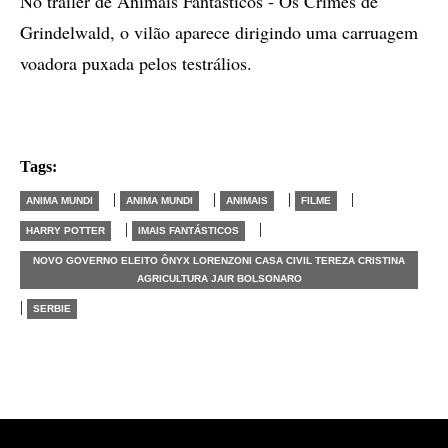
No trailer de Animais Fantásticos - Os Crimes de
Grindelwald, o vilão aparece dirigindo uma carruagem
voadora puxada pelos testrálios.
Tags:
|
|
|
|
ANIMA MUNDI
ANIMA MUNDI
ANIMAIS
FILME
|
|
HARRY POTTER
IMAIS FANTÁSTICOS
NOVO GOVERNO ELEITO ÔNYX LORENZONI CASA CIVIL TEREZA CRISTINA
AGRICULTURA JAIR BOLSONARO
|
SERBIE