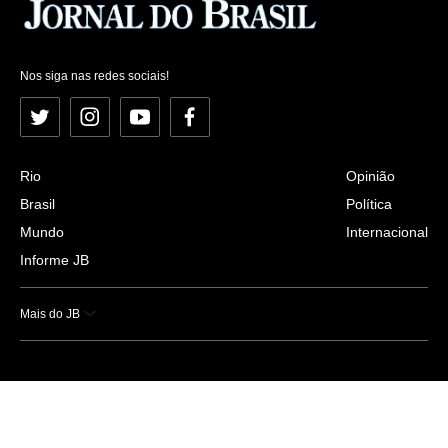
Nos siga nas redes sociais!
Twitter
Instagram
YouTube
Facebook
Rio
Opinião
Brasil
Política
Mundo
Internacional
Informe JB
Mais do JB
Esportes
Saúde
Ciência e Tecnologia
Caderno B