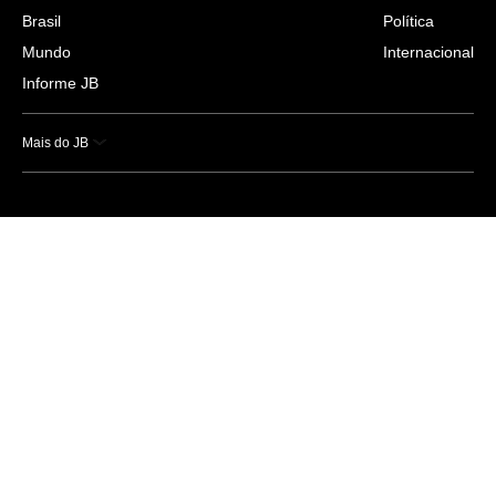
Brasil
Política
Mundo
Internacional
Informe JB
Mais do JB
Esportes
Saúde
Ciência e Tecnologia
Caderno B
Colunistas
Economia
Empresas e Negócios