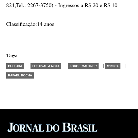
824;Tel.: 2267-3750) - Ingressos a R$ 20 e R$ 10
Classificação:14 anos
Tags:
|
|
|
|
CULTURA
FESTIVAL A NOTA
JORGE MAUTNER
M?SICA
RAFAEL ROCHA