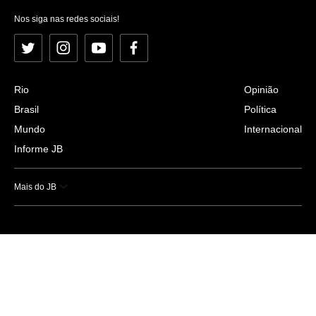
Nos siga nas redes sociais!
Twitter
Instagram
YouTube
Facebook
Rio
Opinião
Brasil
Política
Mundo
Internacional
Informe JB
Mais do JB
Esportes
Saúde
Ciência e Tecnologia
Caderno B
Colunistas
Economia