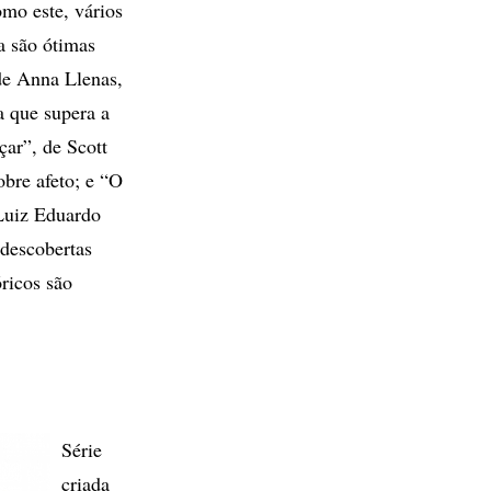
omo este, vários
a são ótimas
de Anna Llenas,
a que supera a
çar”, de Scott
obre afeto; e “O
Luiz Eduardo
descobertas
óricos são
Série
criada