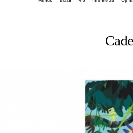
Mundo
Brasil
Rio
Informe JB
Opini
Cader