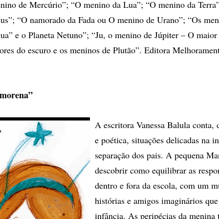
nino de Mercúrio”; “O menino da Lua”; “O menino da Terra
nus”; “O namorado da Fada ou O menino de Urano”; “Os men
ua” e o Planeta Netuno”; “Ju, o menino de Júpiter – O maio
res do escuro e os meninos de Plutão”. Editora Melhorament
 morena”
A escritora Vanessa Balula conta, 
e poética, situações delicadas na i
separação dos pais. A pequena Mar
descobrir como equilibrar as respo
dentro e fora da escola, com um 
histórias e amigos imaginários qu
infância. As peripécias da menina