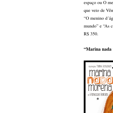
espaço ou O me
que veio de Vê
“O menino d´ág
mundo” e “As co
R$ 350.
“Marina nada