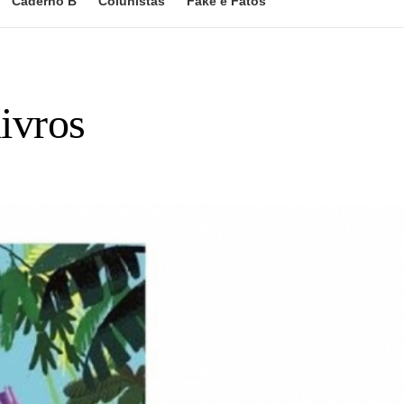
Caderno B
Colunistas
Fake e Fatos
livros