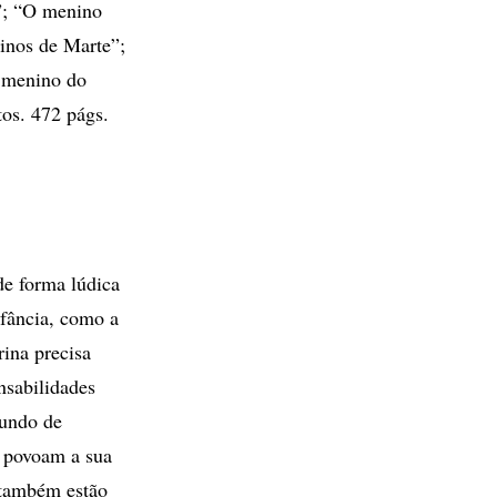
”; “O menino
inos de Marte”;
r menino do
os. 472 págs.
de forma lúdica
nfância, como a
ina precisa
nsabilidades
mundo de
e povoam a sua
 também estão