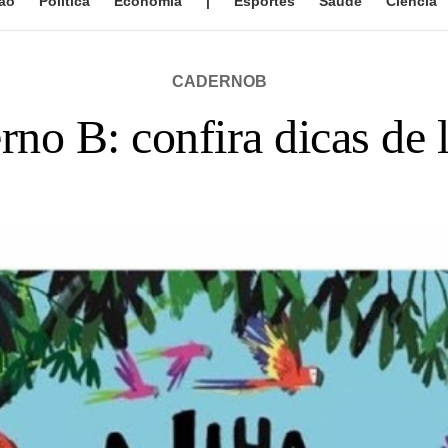
ão
Política
Economia
|
Esportes
Saúde
Ciência
CADERNOB
no B: confira dicas de 