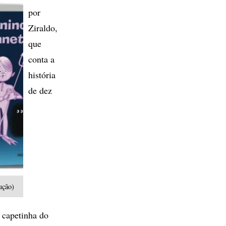
por
Ziraldo,
que
conta a
história
de dez
ução)
 capetinha do