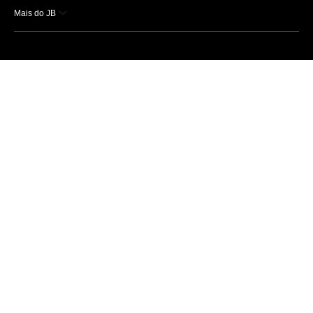
Mais do JB
Esportes
Saúde
Ciência e Tecnologia
Caderno B
Colunistas
Economia
Empresas e Negócios