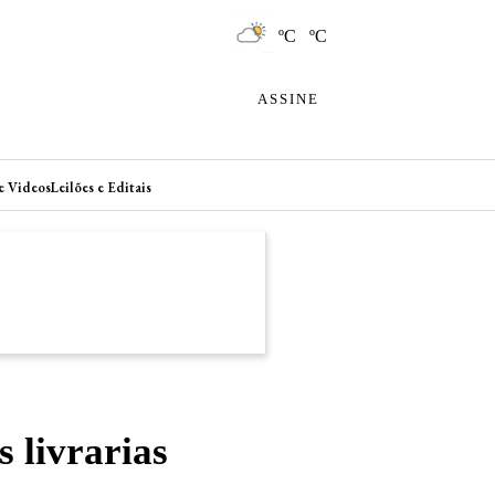
ºC ºC
ASSINE
e Videos
Leilões e Editais
 livrarias