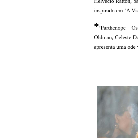
Helvécio Ratton, b
inspirado em ‘A Via
*
’Parthenope – Os
Oldman, Celeste Dal
apresenta uma ode 