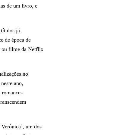
as de um livro, e
ítulos já
ce de época de
 ou filme da Netflix
ualizações no
 neste ano,
 e romances
 transcendem
 Verônica’, um dos