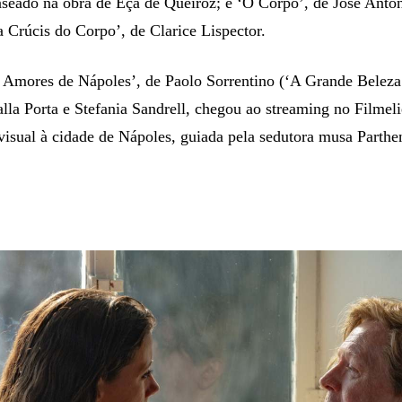
aseado na obra de Eça de Queiroz; e ‘O Corpo’, de José Antôn
 Crúcis do Corpo’, de Clarice Lispector.
 Amores de Nápoles’, de Paolo Sorrentino (‘A Grande Belez
la Porta e Stefania Sandrell, chegou ao streaming no Filmeli
visual à cidade de Nápoles, guiada pela sedutora musa Parthe