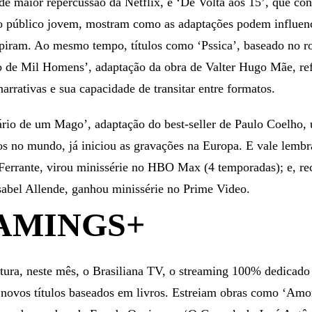
s de maior repercussão da Netflix, e ‘De Volta aos 15’, que co
o público jovem, mostram como as adaptações podem influenci
nspiram. Ao mesmo tempo, títulos como ‘Pssica’, baseado no 
o de Mil Homens’, adaptação da obra de Valter Hugo Mãe, re
arrativas e sua capacidade de transitar entre formatos.
rio de um Mago’, adaptação do best-seller de Paulo Coelho, 
dos no mundo, já iniciou as gravações na Europa. E vale lemb
 Ferrante, virou minissérie no HBO Max (4 temporadas); e, re
Isabel Allende, ganhou minissérie no Prime Video.
AMINGS+
atura, neste mês, o Brasiliana TV, o streaming 100% dedicado
a novos títulos baseados em livros. Estreiam obras como ‘Amo