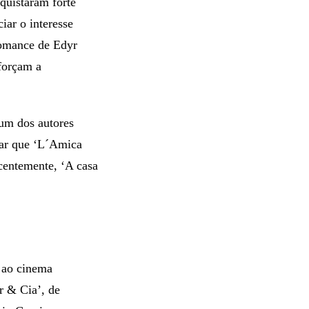
nquistaram forte
ar o interesse
romance de Edyr
forçam a
um dos autores
rar que ‘L´Amica
centemente, ‘A casa
 ao cinema
r & Cia’, de