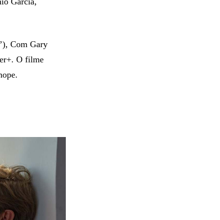
io Garcia,
a’), Com Gary
er+. O filme
nope.