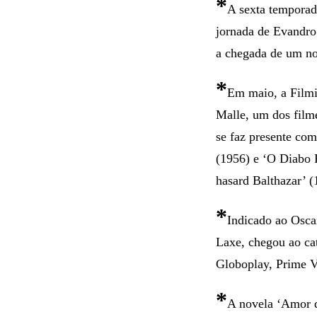
*
A sexta temporad
jornada de Evandro 
a chegada de um nov
*
Em maio, a Filmi
Malle, um dos filme
se faz presente com
(1956) e ‘O Diabo 
hasard Balthazar’ (
*
Indicado ao Oscar
Laxe, chegou ao ca
Globoplay, Prime Vi
*
A novela ‘Amor d