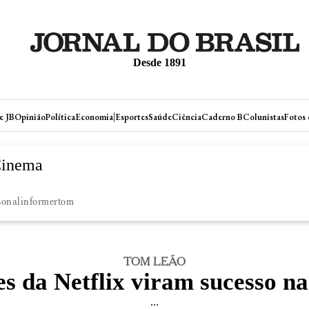
Desde 1891
|
e JB
Opinião
Política
Economia
Esportes
Saúde
Ciência
Caderno B
Colunistas
Fotos 
Cinema
rsonalinformertom
TOM LEÃO
s da Netflix viram sucesso nas
...