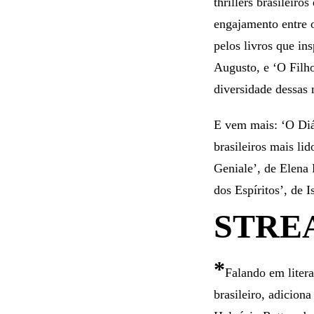
thrillers brasileiro
engajamento entre 
pelos livros que i
Augusto, e ‘O Filh
diversidade dessas n
E vem mais: ‘O Diá
brasileiros mais li
Geniale’, de Elena
dos Espíritos’, de 
STRE
*
Falando em liter
brasileiro, adicion