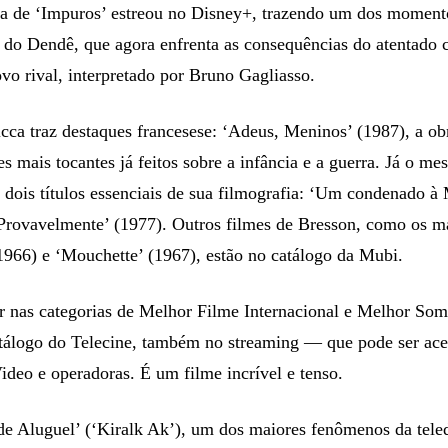
a de ‘Impuros’ estreou no Disney+, trazendo um dos momento
do Dendê, que agora enfrenta as consequências do atentado c
o rival, interpretado por Bruno Gagliasso.
cca traz destaques francesese: ‘Adeus, Meninos’ (1987), a ob
s mais tocantes já feitos sobre a infância e a guerra. Já o me
 dois títulos essenciais de sua filmografia: ‘Um condenado à
Provavelmente’ (1977). Outros filmes de Bresson, como os m
1966) e ‘Mouchette’ (1967), estão no catálogo da Mubi.
 nas categorias de Melhor Filme Internacional e Melhor Som, 
tálogo do Telecine, também no streaming — que pode ser ace
deo e operadoras. É um filme incrível e tenso.
e Aluguel’ (‘Kiralk Ak’), um dos maiores fenômenos da teled