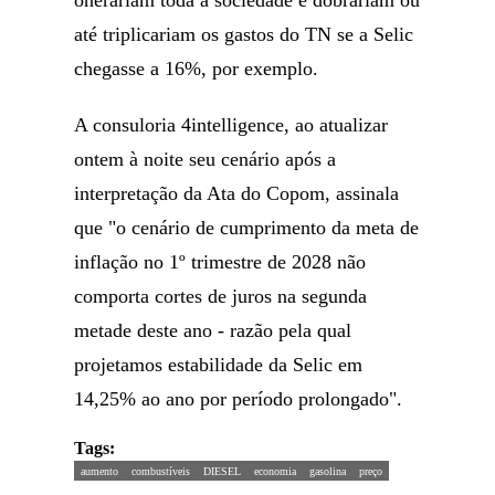
onerariam toda a sociedade e dobrariam ou
até triplicariam os gastos do TN se a Selic
chegasse a 16%, por exemplo.
A consuloria 4intelligence, ao atualizar
ontem à noite seu cenário após a
interpretação da Ata do Copom, assinala
que "o cenário de cumprimento da meta de
inflação no 1º trimestre de 2028 não
comporta cortes de juros na segunda
metade deste ano - razão pela qual
projetamos estabilidade da Selic em
14,25% ao ano por período prolongado".
Tags:
aumento
combustíveis
DIESEL
economia
gasolina
preço