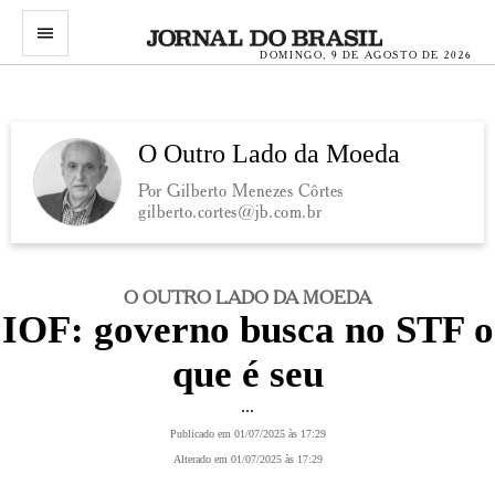
menu
DOMINGO, 9 DE AGOSTO DE 2026
O Outro Lado da Moeda
Por Gilberto Menezes Côrtes
gilberto.cortes@jb.com.br
O OUTRO LADO DA MOEDA
IOF: governo busca no STF o
que é seu
...
Publicado em 01/07/2025 às 17:29
Alterado em 01/07/2025 às 17:29