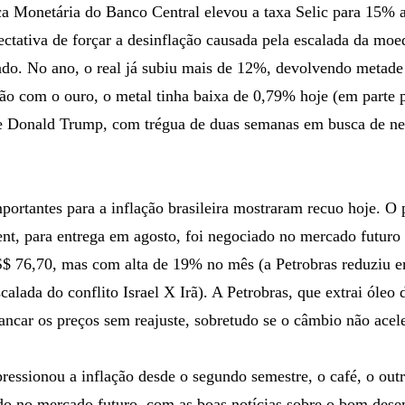
ca Monetária do Banco Central elevou a taxa Selic para 15% a
ctativa de forçar a desinflação causada pela escalada da mo
ado. No ano, o real já subiu mais de 12%, devolvendo metade 
o com o ouro, o metal tinha baixa de 0,79% hoje (em parte p
e Donald Trump, com trégua de duas semanas em busca de n
portantes para a inflação brasileira mostraram recuo hoje. O 
ent, para entrega em agosto, foi negociado no mercado futuro
$ 76,70, mas com alta de 19% no mês (a Petrobras reduziu 
calada do conflito Israel X Irã). A Petrobras, que extrai óleo 
ncar os preços sem reajuste, sobretudo se o câmbio não acele
ressionou a inflação desde o segundo semestre, o café, o out
o no mercado futuro, com as boas notícias sobre o bom dese