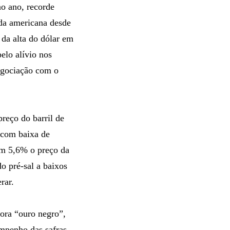
o ano, recorde
eda americana desde
da alta do dólar em
elo alívio nos
egociação com o
preço do barril de
 com baixa de
em 5,6% o preço da
do pré-sal a baixos
rar.
rora “ouro negro”,
mpenho das safras