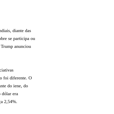
iais, diante das
bre se participa ou
ld Trump anunciou
iativas
o foi diferente. O
nte do iene, do
 dólar era
ça 2,54%.