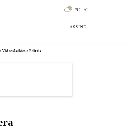
ºC ºC
ASSINE
e Videos
Leilões e Editais
era