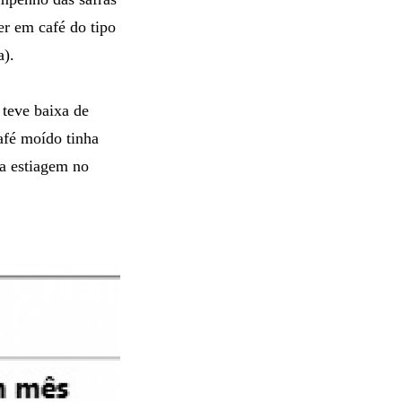
er em café do tipo
a).
teve baixa de
afé moído tinha
a estiagem no