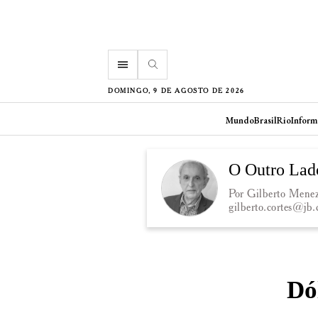
menu
DOMINGO, 9 DE AGOSTO DE 2026
Mundo
Brasil
Rio
Inform
O Outro Lad
Por Gilberto Menez
gilberto.cortes@jb
Dó