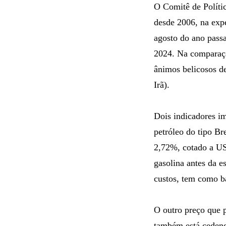
O Comitê de Políti
desde 2006, na expe
agosto do ano pass
2024. Na comparaçã
ânimos belicosos d
Irã).
Dois indicadores im
petróleo do tipo Br
2,72%, cotado a US
gasolina antes da es
custos, tem como ba
O outro preço que p
também está cedend