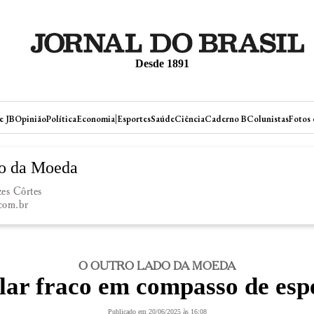
Desde 1891
|
e JB
Opinião
Política
Economia
Esportes
Saúde
Ciência
Caderno B
Colunistas
Fotos 
o da Moeda
es Côrtes
.com.br
O OUTRO LADO DA MOEDA
lar fraco em compasso de esp
Publicado em 20/06/2025 às 16:08