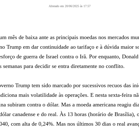
Alterado em 20/06/2025 às 17:57
um mês de baixa ante as principais moedas nos mercados mund
no Trump em dar continuidade ao tarifaço e à dúvida maior so
sforço de guerra de Israel contra o Irã. Por enquanto, Dona
s semanas para decidir se entra diretamente no conflito.
erno Trump tem sido marcado por sucessivos recuos das inic
adiciona mais volatilidade às operações. E nesta sexta-feira nã
rlina subiram contra o dólar. Mas a moeda americana reagiu dia
ólar canadense e do real. Às 13 horas (horário de Brasília), o
040, com alta de 0,24%. Mas nos últimos 30 dias o real avan