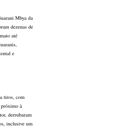
Guarani Mbya da
oram dezenas de
imato até
uaranis,
ental e
a tiros, com
, próximo à
tor, derrubaram
os, inclusive um