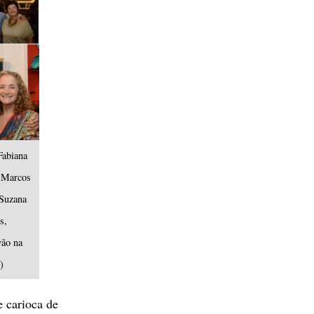
Fabiana
e Marcos
 Suzana
s,
vão na
)
e carioca de