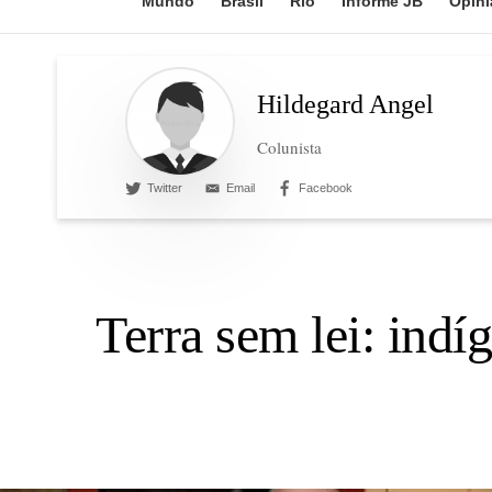
Mundo
Brasil
Rio
Informe JB
Opini
Hildegard Angel
Colunista
Twitter
Email
Facebook
Terra sem lei: indí