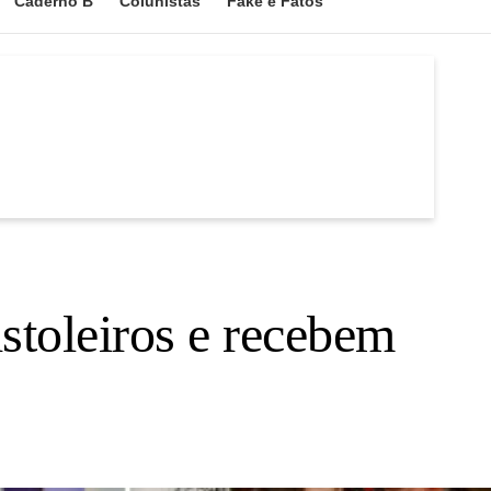
Caderno B
Colunistas
Fake e Fatos
istoleiros e recebem