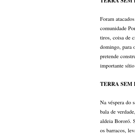
TERRA SEM L
Foram atacados 
comunidade Pon
tiros, coisa de
domingo, para o
pretende constr
importante síti
TERRA SEM L
Na véspera do s
bala de verdade
aldeia Bororó. 
os barracos, le