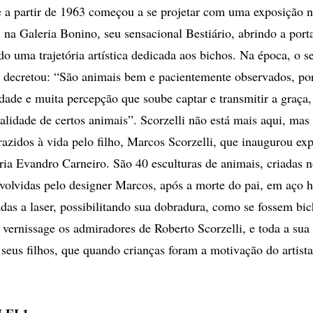
ue a partir de 1963 começou a se projetar com uma exposição 
 na Galeria Bonino, seu sensacional Bestiário, abrindo a port
ndo uma trajetória artística dedicada aos bichos. Na época, o se
decretou: “São animais bem e pacientemente observados, por
idade e muita percepção que soube captar e transmitir a graça,
lidade de certos animais”. Scorzelli não está mais aqui, mas
razidos à vida pelo filho, Marcos Scorzelli, que inaugurou exp
ia Evandro Carneiro. São 40 esculturas de animais, criadas n
volvidas pelo designer Marcos, após a morte do pai, em aço h
adas a laser, possibilitando sua dobradura, como se fossem bi
 vernissage os admiradores de Roberto Scorzelli, e toda a sua 
seus filhos, que quando crianças foram a motivação do artista