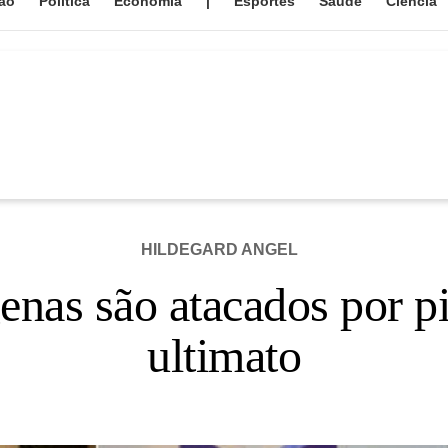
ão
Política
Economia
|
Esportes
Saúde
Ciência
HILDEGARD ANGEL
genas são atacados por p
ultimato