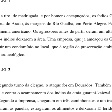
EI 1
a tiro, de madrugada, e por homens encapuçados, os índios 
ta do Arado, às margens do Rio Guaíba, em Porto Alegre. F
 cinema americano. Os agressores antes de partir deram um ult
s índios deixarem a área. Uma empresa, que já ameaçou os G
uir um condomínio no local, que é região de preservação ambi
o arqueológico.
EI 2
egundo turno da eleição, o ataque foi em Dourados. Também 
, e contra o acampamento dos índios da etnia guarani-kaiowá
Segundo a imprensa, chegaram em três caminhonetes e um tra
varam as panelas, estragaram os alimentos e deixaram 15 ferid