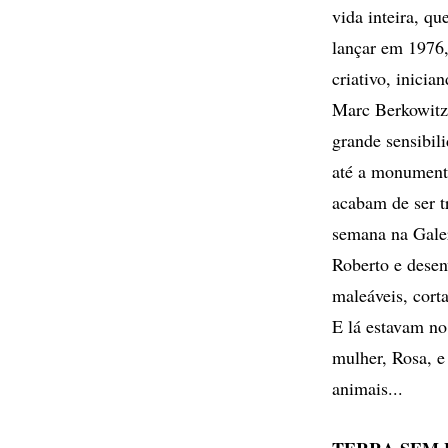
vida inteira, q
lançar em 1976,
criativo, inicia
Marc Berkowitz 
grande sensibil
até a monumenta
acabam de ser t
semana na Galer
Roberto e desen
maleáveis, cort
E lá estavam no
mulher, Rosa, e 
animais...