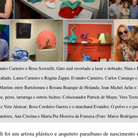
ndro Carneiro e Rosa Scorzelli; Gato azul recortado a laser e dobrado; Nina e 
Callado, Laura Carneiro e Regina Zappa; Evandro Carneiro, Carlos Camargo 
Martins entre Bartolomeu e Rosana Buarque de Holanda; Jean Michel Arlin e
tu, peixe, tartaruga e outros bichos; Colecionador Patrick de Mayer, Vera Toste
e Vera Alencar; Rosa Cordeiro Guerra e o marchand Evandro; O polvo e o pa
rateleira; Ana Cristina e Maria Pia Moreira da Fonseca (Foto: Marco Rodrigues
i foi um artista plástico e arquiteto paraibano de nascimento 