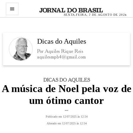
menu
SEXTA-FEIRA, 7 DE AGOSTO DE 2026
Dicas do Aquiles
Por Aquiles Rique Reis
aquilesmpb4@gmail.com
DICAS DO AQUILES
A música de Noel pela voz de
um ótimo cantor
...
Publicado em 12/07/2025 às 12:54
Alterado em 12/07/2025 às 12:54