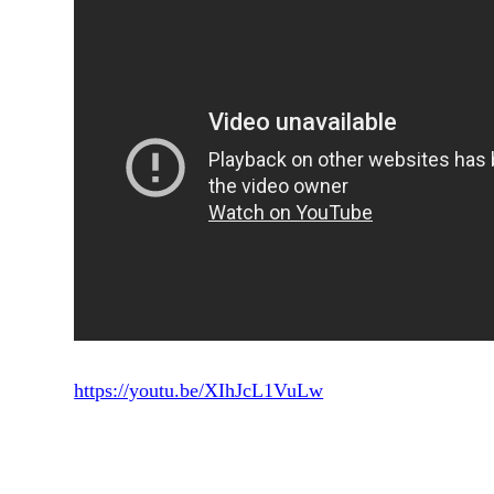
https://youtu.be/XIhJcL1VuLw