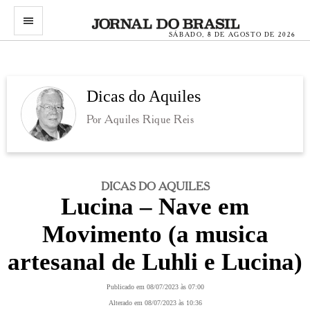
menu
SÁBADO, 8 DE AGOSTO DE 2026
Dicas do Aquiles
Por Aquiles Rique Reis
DICAS DO AQUILES
Lucina – Nave em
Movimento (a musica
artesanal de Luhli e Lucina)
Publicado em 08/07/2023 às 07:00
Alterado em 08/07/2023 às 10:36