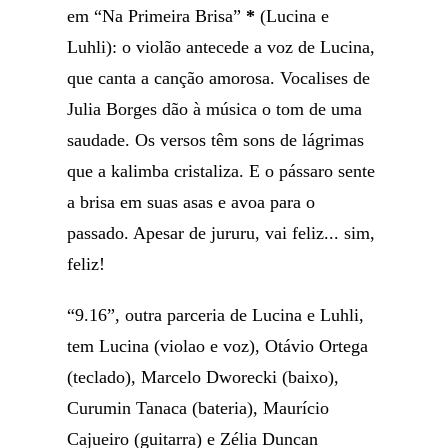
em “Na Primeira Brisa”
*
(Lucina e
Luhli): o violão antecede a voz de Lucina,
que canta a canção amorosa. Vocalises de
Julia Borges dão à música o tom de uma
saudade. Os versos têm sons de lágrimas
que a kalimba cristaliza. E o pássaro sente
a brisa em suas asas e avoa para o
passado. Apesar de jururu, vai feliz... sim,
feliz!
“9.16”, outra parceria de Lucina e Luhli,
tem Lucina (violao e voz), Otávio Ortega
(teclado), Marcelo Dworecki (baixo),
Curumin Tanaca (bateria), Maurício
Cajueiro (guitarra) e Zélia Duncan