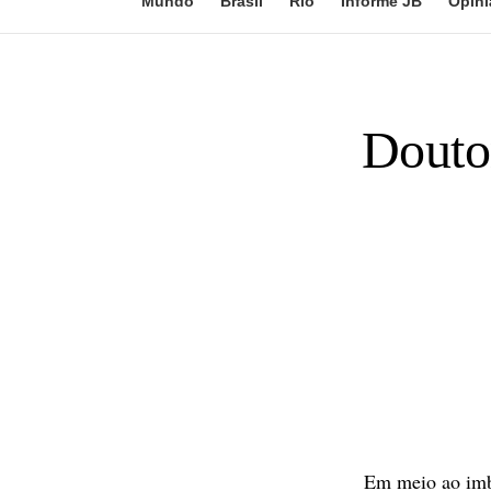
Mundo
Brasil
Rio
Informe JB
Opini
Doutor
Em meio ao imb