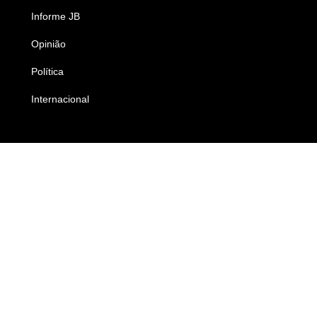
Informe JB
Caderno B
Opinião
Colunistas
Política
Economia
Internacional
Empresas e Negócios