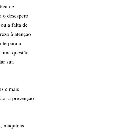
tica de
m o desespero
ou a falta de
rezo à atenção
nte para a
É uma questão
lar sua
as e mais
dão: a prevenção
s, máquinas