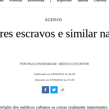
ão
Política
Economia
|
Esportes
Saúde
Ciência
ACERVO
es escravos e similar n
POR
PAULO ROSENBAUM - MÉDICO E ESCRITOR
Publicado em 23/05/2013 às 06:49
Alterado em 07/05/2023 às 07:49
Facebook
Twitter
Mais
opções
de
róglio dos médicos cubanos as coisas realmente importantes
compartilhamento