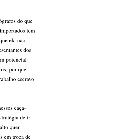
ógrafos do que
s importados tem
que ela não
esentantes dos
m potencial
ros, por que
rabalho escravo
nesses caça-
tratégia de ir
alto quer
as em troca de