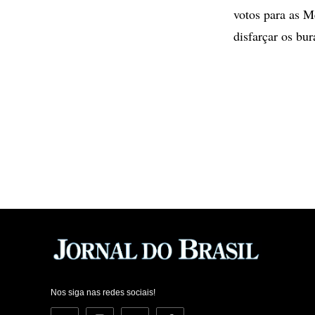
votos para as M
disfarçar os bur
Nos siga nas redes sociais!