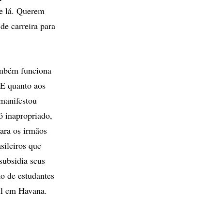
de lá. Querem
 de carreira para
ambém funciona
 E quanto aos
manifestou
ó inapropriado,
ara os irmãos
sileiros que
ubsidia seus
o de estudantes
il em Havana.