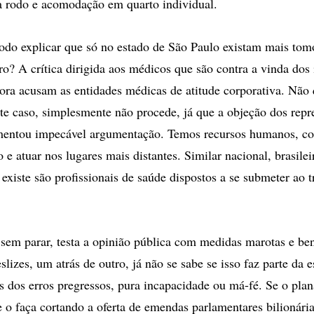
 a rodo e acomodação em quarto individual.
do explicar que só no estado de São Paulo existam mais tom
ro? A crítica dirigida aos médicos que são contra a vinda do
gora acusam as entidades médicas de atitude corporativa. Não 
ste caso, simplesmente não procede, já que a objeção dos repr
mentou impecável argumentação. Temos recursos humanos, co
o e atuar nos lugares mais distantes. Similar nacional, brasilei
existe são profissionais de saúde dispostos a se submeter ao t
 sem parar, testa a opinião pública com medidas marotas e be
slizes, um atrás de outro, já não se sabe se isso faz parte da es
s dos erros pregressos, pura incapacidade ou má-fé. Se o plan
 o faça cortando a oferta de emendas parlamentares bilionári