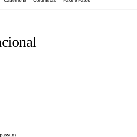
Caderno B
Colunistas
Fake e Fatos
acional
 passam