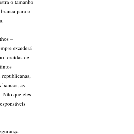
ostra o tamanho
 branca para o
sia.
thos –
sempre excederá
mo torcidas de
tintos
s republicanas,
s bancos, as
o. Não que eles
responsáveis
segurança