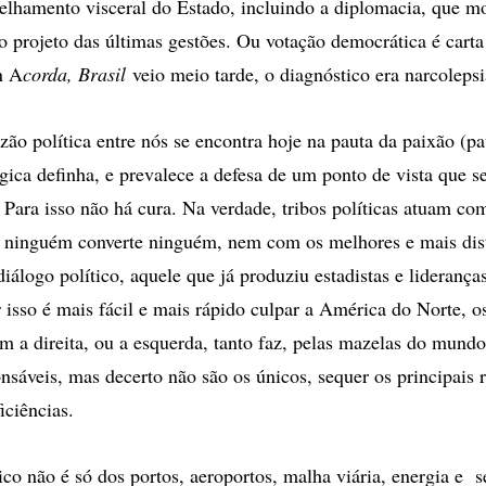
relhamento visceral do Estado, incluindo a diplomacia, que m
o projeto das últimas gestões. Ou votação democrática é carta
n A
corda, Brasil
veio meio tarde, o diagnóstico era narcolep
zão política entre nós se encontra hoje na pauta da paixão (pa
ógica definha, e prevalece a defesa de um ponto de vista que 
. Para isso não há cura. Na verdade, tribos políticas atuam co
l ninguém converte ninguém, nem com os melhores e mais dis
álogo político, aquele que já produziu estadistas e liderança
 isso é mais fácil e mais rápido culpar a América do Norte, o
fim a direita, ou a esquerda, tanto faz, pelas mazelas do mund
nsáveis, mas decerto não são os únicos, sequer os principais 
ficiências.
ico não é só dos portos, aeroportos, malha viária, energia e 