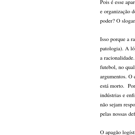
Pois é esse apa
e organização d
poder? O sloga
Isso porque a ra
patologia). A l
a racionalidade
futebol, no qua
argumentos. O di
está morto. Por
indústrias e en
não sejam respo
pelas nossas de
O apagão logíst