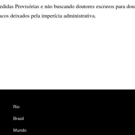
edidas Provisórias e não buscando doutores escravos para dour
acos deixados pela imperícia administrativa.
Rio
Esportes
Brasil
Saúde
Mundo
Ciência e Tecnologia