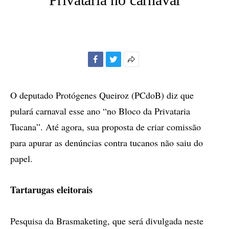
Facebook
Twitter
Mais
opções
de
O deputado Protógenes Queiroz (PCdoB) diz que
compartilhamento
pulará carnaval esse ano “no Bloco da Privataria
Tucana”. Até agora, sua proposta de criar comissão
para apurar as denúncias contra tucanos não saiu do
papel.
Tartarugas eleitorais
Pesquisa da Brasmaketing, que será divulgada neste