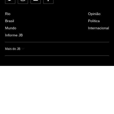
Twitter
Instagram
YouTube
Facebook
Rio
Opinião
Brasil
Política
Mundo
Internacional
Informe JB
Mais do JB
Esportes
Saúde
Ciência e Tecnologia
Caderno B
Colunistas
Economia
Empresas e Negócios