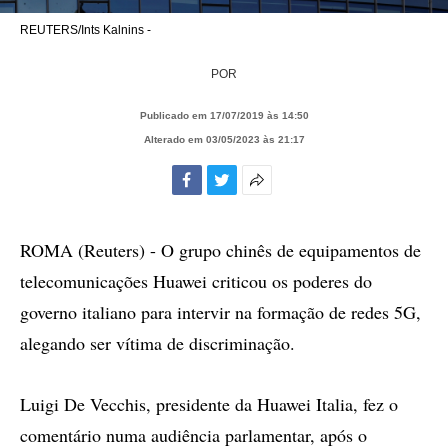
REUTERS/Ints Kalnins -
POR
Publicado em 17/07/2019 às 14:50
Alterado em 03/05/2023 às 21:17
Facebook
Twitter
Mais
opções
de
ROMA (Reuters) - O grupo chinês de equipamentos de
compartilhamento
telecomunicações Huawei criticou os poderes do
governo italiano para intervir na formação de redes 5G,
alegando ser vítima de discriminação.
Luigi De Vecchis, presidente da Huawei Italia, fez o
comentário numa audiência parlamentar, após o