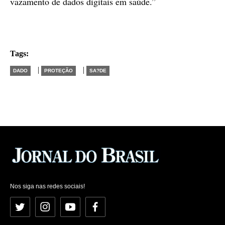
vazamento de dados digitais em saúde.”
Tags:
|
|
DADO
PROTEÇÃO
SA?DE
Nos siga nas redes sociais!
Twitter
Instagram
YouTube
Facebook