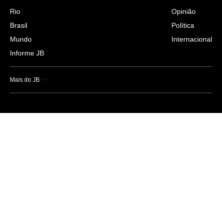
Rio
Opinião
Brasil
Política
Mundo
Internacional
Informe JB
Mais do JB
Esportes
Saúde
Ciência e Tecnologia
Caderno B
Colunistas
Economia
Empresas e Negócios