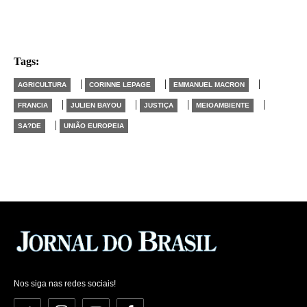
Tags:
|
|
|
AGRICULTURA
CORINNE LEPAGE
EMMANUEL MACRON
|
|
|
|
FRANCIA
JULIEN BAYOU
JUSTIÇA
MEIOAMBIENTE
|
SA?DE
UNIÃO EUROPEIA
Nos siga nas redes sociais!