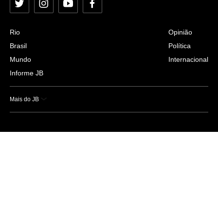
Twitter
Instagram
YouTube
Facebook
Rio
Opinião
Brasil
Política
Mundo
Internacional
Informe JB
Mais do JB
Esportes
Saúde
Ciência e Tecnologia
Caderno B
Colunistas
Economia
Empresas e Negócios