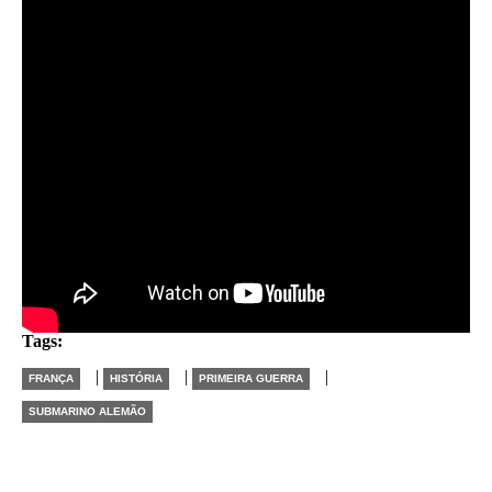
autoridades francesas.
Atualmente, os vestígios do submarino atraem muitas
pessoas. No entanto, não se sabe se o submarino se
tornará ainda mais visível ou se será enterrado
novamente pela areia.
Tags:
|
|
|
FRANÇA
HISTÓRIA
PRIMEIRA GUERRA
SUBMARINO ALEMÃO