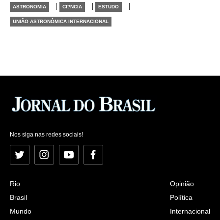
|
|
|
ASTRONOMIA
CI?NCIA
ESTUDO
UNIÃO ASTRONÔMICA INTERNACIONAL
Nos siga nas redes sociais!
Twitter
Instagram
YouTube
Facebook
Rio
Opinião
Brasil
Política
Mundo
Internacional