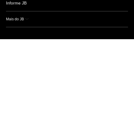
Informe JB
Mais do JB
Esportes
Saúde
Ciência e Tecnologia
Caderno B
Colunistas
Economia
Empresas e Negócios