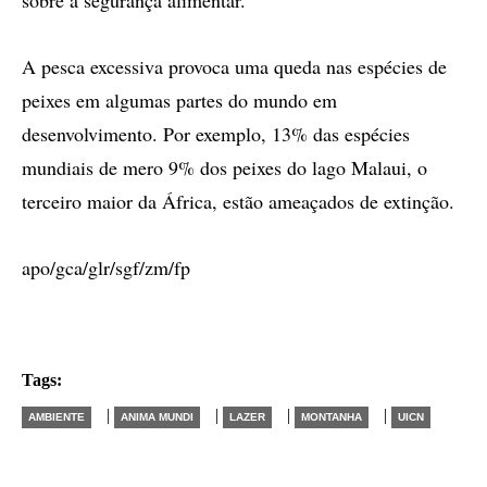
sobre a segurança alimentar.
A pesca excessiva provoca uma queda nas espécies de
peixes em algumas partes do mundo em
desenvolvimento. Por exemplo, 13% das espécies
mundiais de mero 9% dos peixes do lago Malaui, o
terceiro maior da África, estão ameaçados de extinção.
apo/gca/glr/sgf/zm/fp
Tags:
|
|
|
|
AMBIENTE
ANIMA MUNDI
LAZER
MONTANHA
UICN