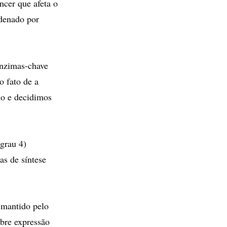
cer que afeta o
rdenado por
enzimas-chave
 fato de a
no e decidimos
grau 4)
as de síntese
 mantido pelo
bre expressão