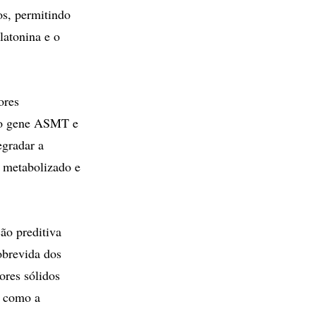
os, permitindo
latonina e o
ores
 do gene ASMT e
egradar a
e metabolizado e
ão preditiva
obrevida dos
ores sólidos
s como a