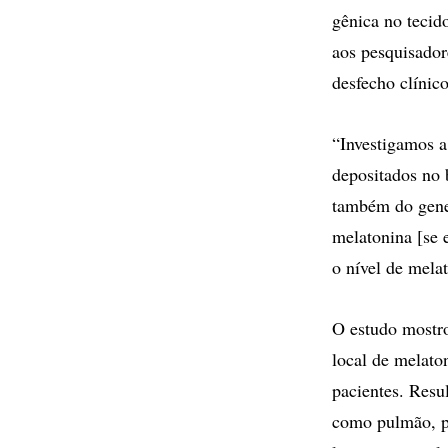
gênica no tecid
aos pesquisador
desfecho clínic
“Investigamos a
depositados no
também do gene 
melatonina [se 
o nível de mela
O estudo mostro
local de melato
pacientes. Resu
como pulmão, pâ