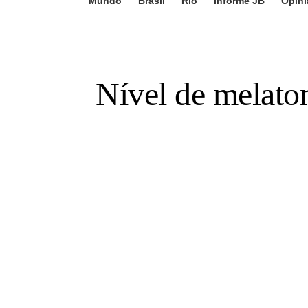
Mundo
Brasil
Rio
Informe JB
Opini
Nível de melato