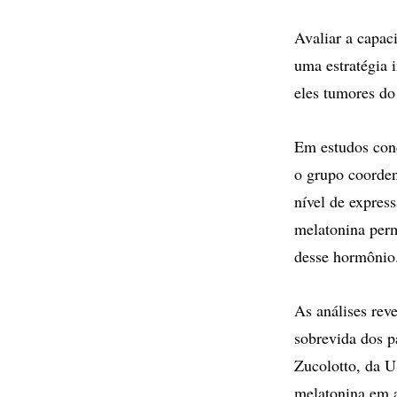
Avaliar a capac
uma estratégia 
eles tumores do
Em estudos cond
o grupo coorde
nível de expres
melatonina per
desse hormônio
As análises rev
sobrevida dos p
Zucolotto, da U
melatonina em a