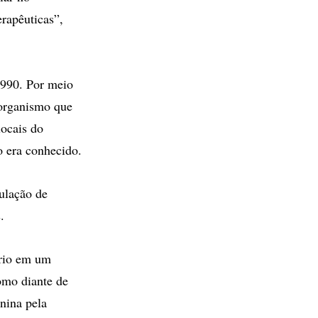
rapêuticas”,
1990. Por meio
 organismo que
locais do
o era conhecido.
ulação de
.
ório em um
omo diante de
nina pela