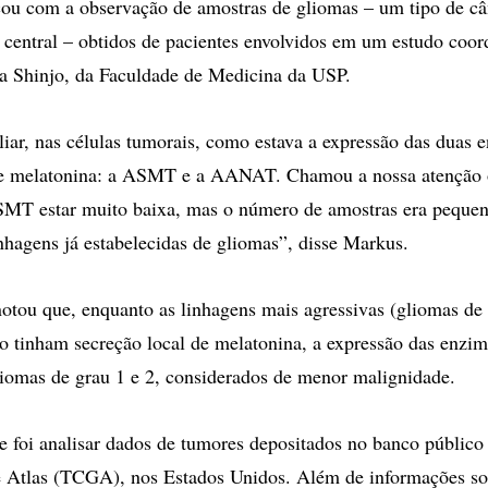
u com a observação de amostras de gliomas – um tipo de cân
 central – obtidos de pacientes envolvidos em um estudo coo
a Shinjo, da Faculdade de Medicina da USP.
iar, nas células tumorais, como estava a expressão das duas 
 de melatonina: a ASMT e a AANAT. Chamou a nossa atenção o
SMT estar muito baixa, mas o número de amostras era peque
inhagens já estabelecidas de gliomas”, disse Markus.
otou que, enquanto as linhagens mais agressivas (gliomas de 
o tinham secreção local de melatonina, a expressão das enzim
iomas de grau 1 e 2, considerados de menor malignidade.
e foi analisar dados de tumores depositados no banco público
Atlas (TCGA), nos Estados Unidos. Além de informações so