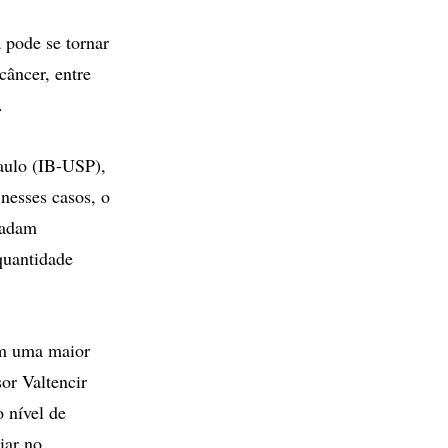
 pode se tornar
câncer, entre
.
aulo (IB-USP),
nesses casos, o
radam
quantidade
om uma maior
or Valtencir
o nível de
iar no