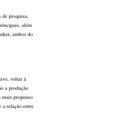
 de pesquisa,
rincipais, além
inker, ambos do
vo, voltar à
tão a produção
a mais propenso
 a relação entre