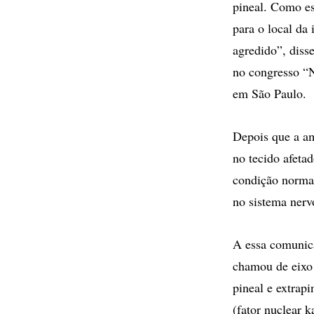
pineal. Como es
para o local da 
agredido”, diss
no congresso “
em São Paulo.
Depois que a am
no tecido afeta
condição normal
no sistema nerv
A essa comunica
chamou de eixo 
pineal e extrap
(fator nuclear 