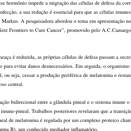
se hormônio impede a migração das células de defesa da corr
infecção, a sua redução é essencial para que as células imunes
e Markus. A pesquisadora abordou o tema em apresentação no
Next Frontiers to Cure Cancer”, promovido pelo A.C.Camarg
eaça é reduzida, as próprias células de defesa passam a secre
do para evitar danos desnecessários. Em seguida, o organismo 
, ou seja, cessar a produção periférica de melatonina e resta
oso central.
ção bidirecional entre a glândula pineal e o sistema imune 
imune-pineal. Trabalhos posteriores revelaram que a transição
ineal de melatonina é regulada por um complexo proteico ch
kappa B), um conhecido mediador inflamatório.