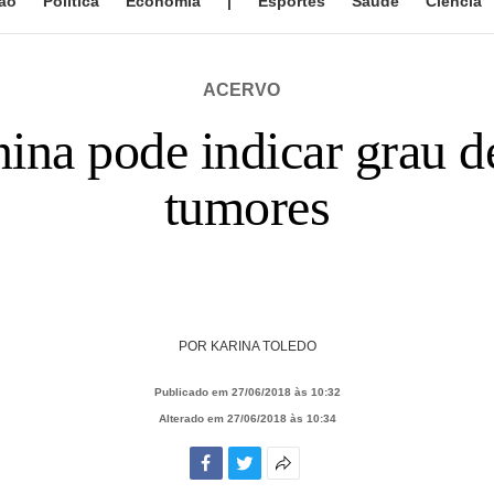
ão
Política
Economia
|
Esportes
Saúde
Ciência
ACERVO
nina pode indicar grau d
tumores
POR
KARINA TOLEDO
Publicado em 27/06/2018 às 10:32
Alterado em 27/06/2018 às 10:34
Facebook
Twitter
Mais