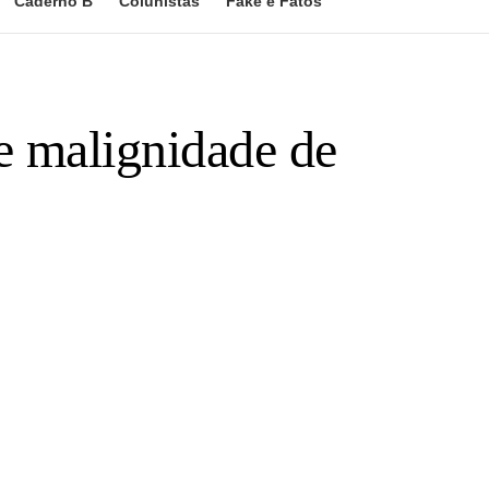
Caderno B
Colunistas
Fake e Fatos
e malignidade de