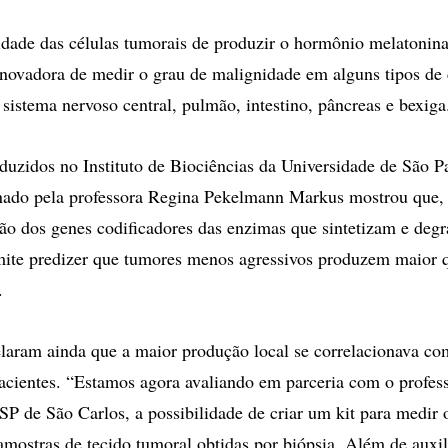
opções
de
idade das células tumorais de produzir o hormônio melatonina
compartilhamento
inovadora de medir o grau de malignidade em alguns tipos de 
 sistema nervoso central, pulmão, intestino, pâncreas e bexiga
uzidos no Instituto de Biociências da Universidade de São P
nado pela professora Regina Pekelmann Markus mostrou que, 
são dos genes codificadores das enzimas que sintetizam e deg
mite predizer que tumores menos agressivos produzem maior 
.
elaram ainda que a maior produção local se correlacionava c
acientes. “Estamos agora avaliando em parceria com o profess
SP de São Carlos, a possibilidade de criar um kit para medir 
mostras de tecido tumoral obtidas por biópsia. Além de auxil