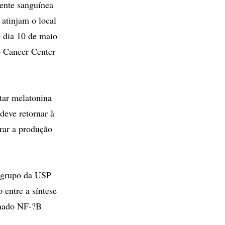
ente sanguínea
 atinjam o local
 dia 10 de maio
o Cancer Center
tar melatonina
deve retornar à
urar a produção
o grupo da USP
 entre a síntese
amado NF-?B