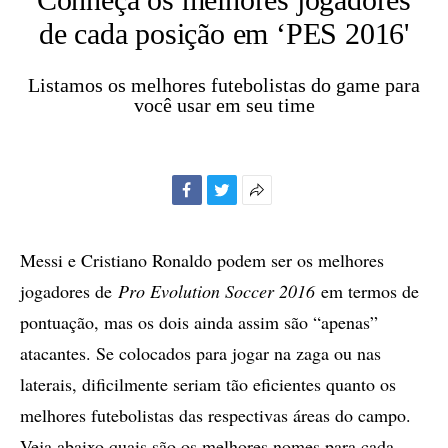
de cada posição em ‘PES 2016'
Listamos os melhores futebolistas do game para
você usar em seu time
Facebook
Twitter
Mais
opções
de
Messi e Cristiano Ronaldo podem ser os melhores
compartilhamento
jogadores de
Pro Evolution Soccer 2016
em termos de
pontuação, mas os dois ainda assim são “apenas”
atacantes. Se colocados para jogar na zaga ou nas
laterais, dificilmente seriam tão eficientes quanto os
melhores futebolistas das respectivas áreas do campo.
Veja abaixo quais são os melhores nomes para cada