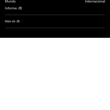
Mundo
Internacional
Informe JB
Mais do JB
Esportes
Saúde
Ciência e Tecnologia
Caderno B
Colunistas
Economia
Empresas e Negócios