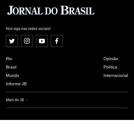
Nos siga nas redes sociais!
Twitter
Instagram
YouTube
Facebook
Rio
Opinião
Brasil
Política
Mundo
Internacional
Informe JB
Mais do JB
Esportes
Saúde
Ciência e Tecnologia
Caderno B