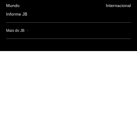
Mundo
Internacional
Informe JB
Mais do JB
Esportes
Saúde
Ciência e Tecnologia
Caderno B
Colunistas
Economia
Empresas e Negócios