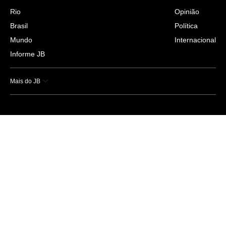
Rio
Opinião
Brasil
Política
Mundo
Internacional
Informe JB
Mais do JB
Esportes
Saúde
Ciência e Tecnologia
Caderno B
Colunistas
Economia
Empresas e Negócios