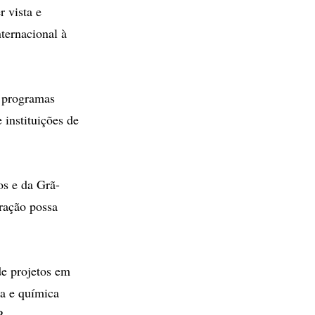
 vista e
ternacional à
e programas
 instituições de
os e da Grã-
eração possa
de projetos em
ia e química
.