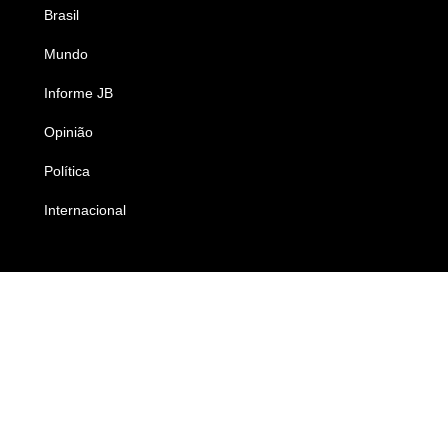
Brasil
Saúde
Mundo
Ciência e Tecnologia
Informe JB
Caderno B
Opinião
Colunistas
Política
Economia
Internacional
Empresas e Negócios