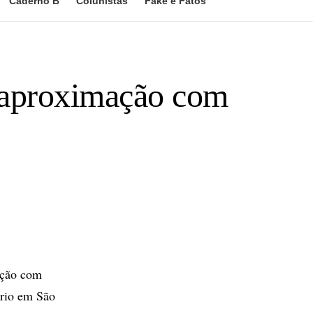
Caderno B
Colunistas
Fake e Fatos
r aproximação com
ação com
ório em São