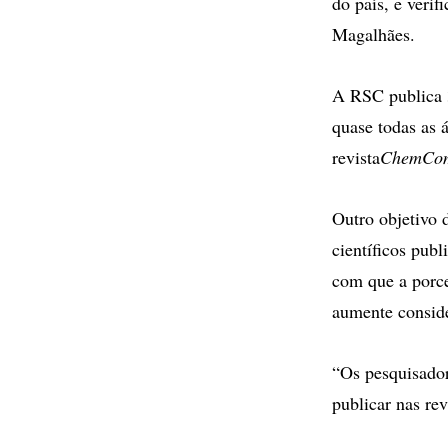
do país, e veri
Magalhães.
A RSC publica 3
quase todas as 
revista
ChemCo
Outro objetivo 
científicos pub
com que a porce
aumente consid
“Os pesquisador
publicar nas rev