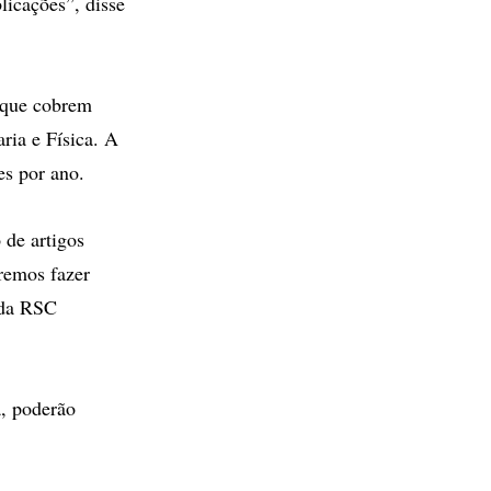
licações”, disse
s que cobrem
ria e Física. A
es por ano.
 de artigos
eremos fazer
 da RSC
a, poderão