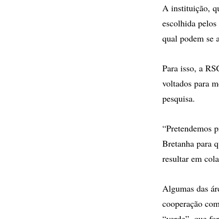
A instituição, 
escolhida pelos
qual podem se as
Para isso, a R
voltados para me
pesquisa.
“Pretendemos pr
Bretanha para q
resultar em col
Algumas das áre
cooperação com 
“verde”, que fo