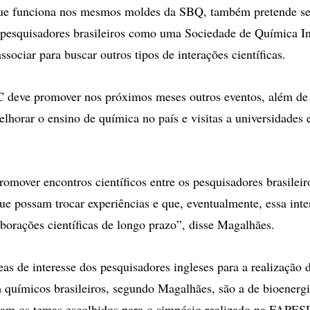
que funciona nos mesmos moldes da SBQ, também pretende ser
 pesquisadores brasileiros como uma Sociedade de Química In
sociar para buscar outros tipos de interações científicas.
SC deve promover nos próximos meses outros eventos, além d
lhorar o ensino de química no país e visitas a universidades e
omover encontros científicos entre os pesquisadores brasileir
ue possam trocar experiências e que, eventualmente, essa int
aborações científicas de longo prazo”, disse Magalhães.
as de interesse dos pesquisadores ingleses para a realização 
químicos brasileiros, segundo Magalhães, são a de bioenerg
ram os temas escolhidos para o simpósio realizado na FAPESP