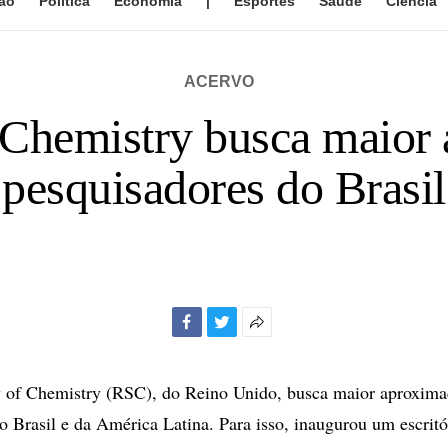
ão
Política
Economia
|
Esportes
Saúde
Ciência
ACERVO
 Chemistry busca maio
pesquisadores do Brasil
Facebook
Twitter
Mais
opções
de
y of Chemistry (RSC), do Reino Unido, busca maior aproxim
compartilhamento
o Brasil e da América Latina. Para isso, inaugurou um escrit