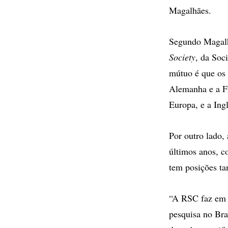
Magalhães.
Segundo Magalhã
Society
, da Soc
mútuo é que os 
Alemanha e a Fr
Europa, e a Ing
Por outro lado,
últimos anos, c
tem posições ta
“A RSC faz em 
pesquisa no Bra