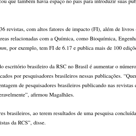
ficou que também havia espaço no país para introduzir suas pub
6 revistas, com altos fatores de impacto (FI), além de livro
áreas relacionadas com a Química, como Bioquímica, Engenha
mm
, por exemplo, tem FI de 6.17 e publica mais de 100 ediçõ
do escritório brasileiro da RSC no Brasil é aumentar o número
licados por pesquisadores brasileiros nessas publicações. “Qu
ntagem de pesquisadores brasileiros publicando nas revistas
eravelmente”, afirmou Magalhães.
es brasileiros, ao terem resultados de uma pesquisa concluíd
istas da RCS”, disse.