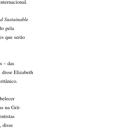
internacional.
d Sustainable
do pela
es que serão
s – das
 disse Elizabeth
ritânico.
belecer
as na Grã-
ntistas
, disse