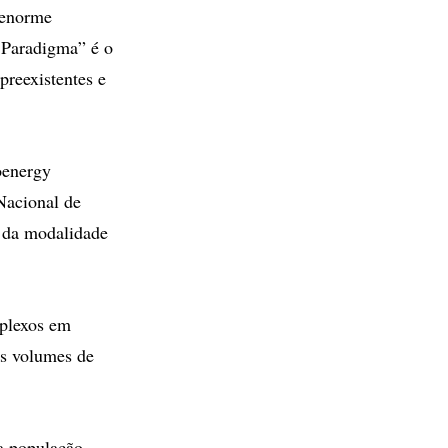
 enorme
 Paradigma” é o
preexistentes e
oenergy
Nacional de
 da modalidade
mplexos em
es volumes de
na população