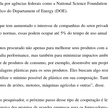
ada por agências federais como a National Science Foundation
tífico do Departament of Energy (DOE).
ue tem aumentado o interesse de companhias do setor privad
o normas, essas podem ocupar até 5% do tempo de uso anual 
nos procurado não apenas para melhorar seus produtos com a
alta performance, mas também para minimizar impactos ambi
r de produtos de consumo, por exemplo, desenvolve um proje
lagens plásticas para os seus produtos. Eles buscam algo resi
ilize o mínimo possível de plástico em sua composição. Ta
res de aviões, motores, máquinas agrícolas e outras”, disse.
 pesquisador, o próximo passo desse tipo de cooperação é le
nsiva dos projetos de grandes empresas para os fornecedores