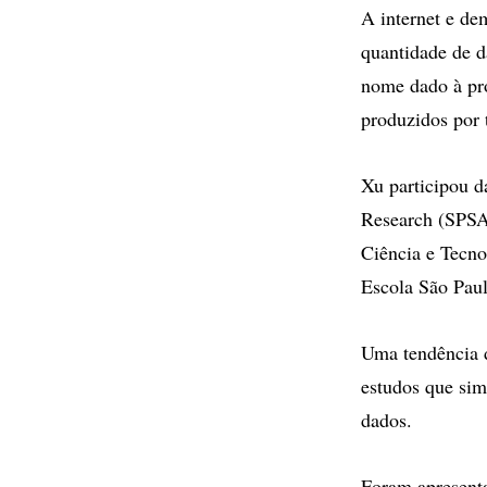
A internet e d
quantidade de 
nome dado à pro
produzidos por t
Xu participou d
Research (SPSA
Ciência e Tecn
Escola São Pau
Uma tendência d
estudos que sim
dados.
Foram apresenta