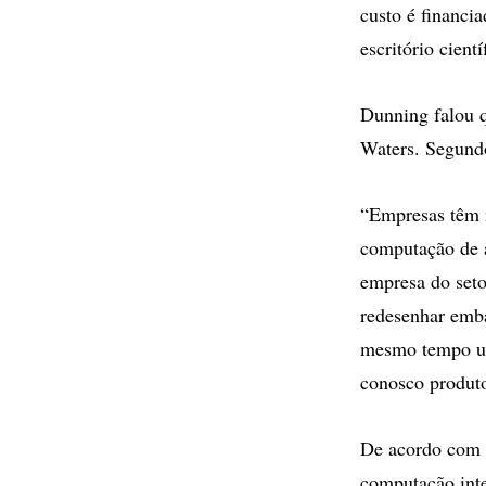
custo é financi
escritório cien
Dunning falou q
Waters. Segund
“Empresas têm 
computação de 
empresa do seto
redesenhar emba
mesmo tempo ut
conosco produto
De acordo com o
computação inte