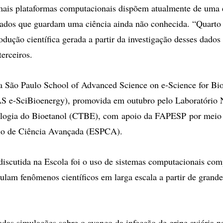
emais plataformas computacionais dispõem atualmente de uma
dados que guardam uma ciência ainda não conhecida. “Quarto
dução científica gerada a partir da investigação desses dados 
erceiros.
a São Paulo School of Advanced Science on e-Science for Bi
S e-SciBioenergy), promovida em outubro pelo Laboratório 
ologia do Bioetanol (CTBE), com apoio da FAPESP
por meio
lo de Ciência Avançada (ESPCA).
iscutida na Escola foi o uso de sistemas computacionais co
ulam fenômenos científicos em larga escala a partir de grand
das simulações sobre o avanço da infecção de gripe aviária 