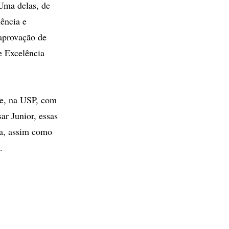
 Uma delas, de
ência e
aprovação de
e Excelência
ce, na USP, com
ar Junior, essas
ea, assim como
de.