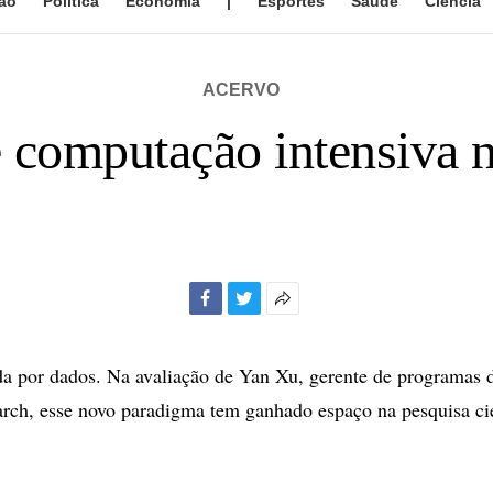
ão
Política
Economia
|
Esportes
Saúde
Ciência
ACERVO
 computação intensiva n
Facebook
Twitter
Mais
opções
de
da por dados. Na avaliação de Yan Xu, gerente de programas 
compartilhamento
rch, esse novo paradigma tem ganhado espaço na pesquisa cie