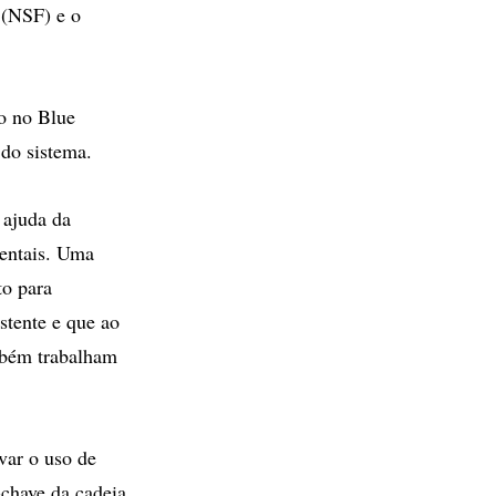
 (NSF) e o
o no Blue
do sistema.
 ajuda da
entais. Uma
to para
stente e que ao
mbém trabalham
var o uso de
-chave da cadeia