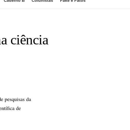
Caderno B
Colunistas
Fake e Fatos
a ciência
de pesquisas da
ntífica de