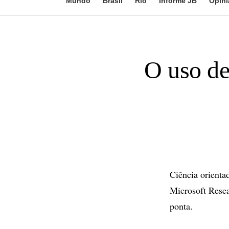
Mundo
Brasil
Rio
Informe JB
Opini
O uso de
Ciência orienta
Microsoft Resea
ponta.