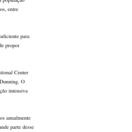
os, entre
uficiente para
de propor
tional Center
 Dunning. O
ão intensiva
dos anualmente
ande parte desse