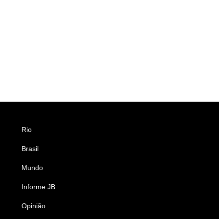
Rio
Esportes
Brasil
Saúde
Mundo
Ciência e Tecnologia
Informe JB
Caderno B
Opinião
Colunistas