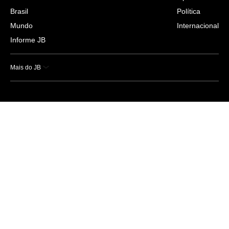
Brasil
Política
Mundo
Internacional
Informe JB
Mais do JB
Esportes
Saúde
Ciência e Tecnologia
Caderno B
Colunistas
Economia
Empresas e Negócios