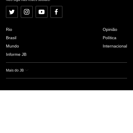
Twitter
Instagram
YouTube
Facebook
Rio
Opinião
Brasil
Política
Mundo
Internacional
Informe JB
Mais do JB
Esportes
Saúde
Ciência e Tecnologia
Caderno B
Colunistas
Economia
Empresas e Negócios