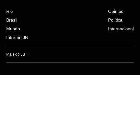
Rio
Opinião
Brasil
Política
Mundo
Internacional
Informe JB
Mais do JB
Esportes
Saúde
Ciência e Tecnologia
Caderno B
Colunistas
Economia
Empresas e Negócios