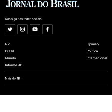
Nos siga nas redes sociais!
Twitter
Instagram
YouTube
Facebook
Rio
Opinião
Brasil
Política
Mundo
Internacional
Informe JB
Mais do JB
Esportes
Saúde
Ciência e Tecnologia
Caderno B