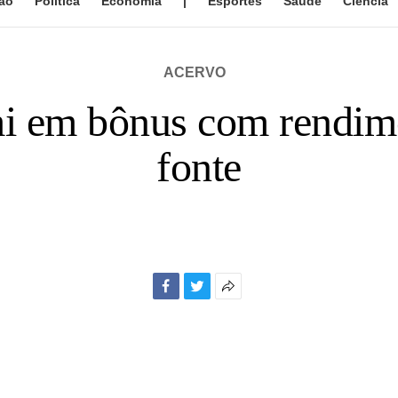
ão
Política
Economia
|
Esportes
Saúde
Ciência
ACERVO
i em bônus com rendime
fonte
Facebook
Twitter
Mais
opções
de
compartilhamento