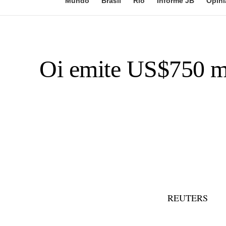
Mundo
Brasil
Rio
Informe JB
Opini
Oi emite US$750 m
REUTERS