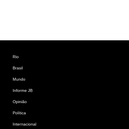
Rio
Esportes
Brasil
Saúde
Mundo
Ciência e Tecnologia
Informe JB
Caderno B
Opinião
Colunistas
Política
Economia
Internacional
Empresas e Negócios