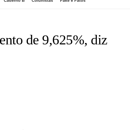
Caderno B
Colunistas
Fake e Fatos
nto de 9,625%, diz