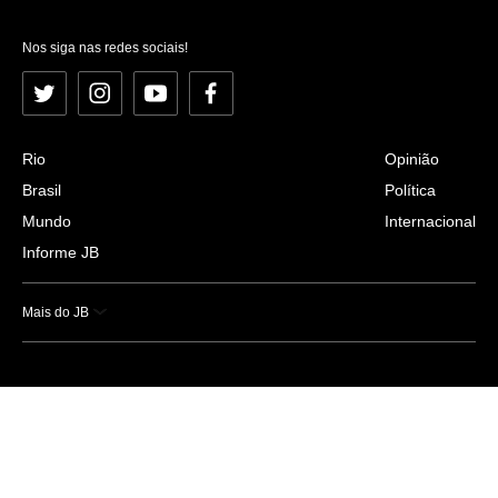
Nos siga nas redes sociais!
Twitter
Instagram
YouTube
Facebook
Rio
Opinião
Brasil
Política
Mundo
Internacional
Informe JB
Mais do JB
Esportes
Saúde
Ciência e Tecnologia
Caderno B
Colunistas