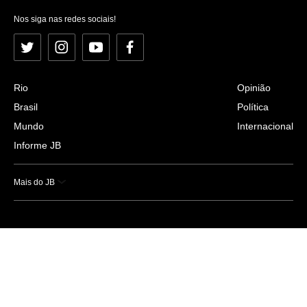
Nos siga nas redes sociais!
Twitter
Instagram
YouTube
Facebook
Rio
Opinião
Brasil
Política
Mundo
Internacional
Informe JB
Mais do JB
Esportes
Saúde
Ciência e Tecnologia
Caderno B
Colunistas
Economia