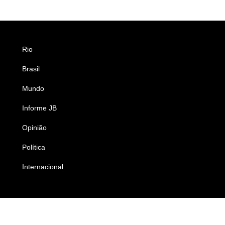
Rio
Esportes
Brasil
Saúde
Mundo
Ciência e Tecnologia
Informe JB
Caderno B
Opinião
Colunistas
Política
Economia
Internacional
Empresas e Negócios