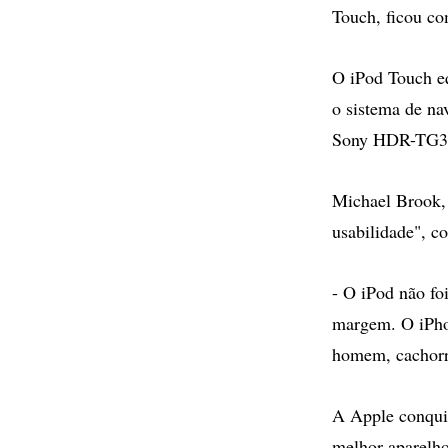
Touch, ficou co
O iPod Touch eq
o sistema de n
Sony HDR-TG3 e
Michael Brook, 
usabilidade", c
- O iPod não fo
margem. O iPhon
homem, cachorro
A Apple conquis
melhor aparelho