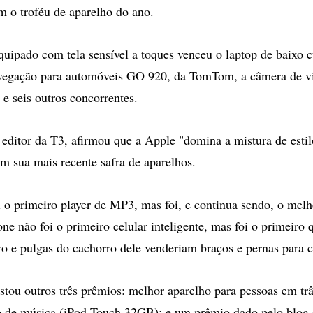
m o troféu de aparelho do ano.
uipado com tela sensível a toques venceu o laptop de baixo 
avegação para automóveis GO 920, da TomTom, a câmera de v
 seis outros concorrentes.
editor da T3, afirmou que a Apple "domina a mistura de estil
om sua mais recente safra de aparelhos.
i o primeiro player de MP3, mas foi, e continua sendo, o melh
e não foi o primeiro celular inteligente, mas foi o primeiro 
 e pulgas do cachorro dele venderiam braços e pernas para c
tou outros três prêmios: melhor aparelho para pessoas em trâ
 de música (iPod Touch 32GB); e um prêmio dado pelo blog d