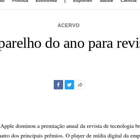
ão
Política
Economia
|
Esportes
Saúde
Ciência
ACERVO
arelho do ano para revi
Facebook
Twitter
Mais
opções
de
compartilhamento
ple dominou a premiação anual da revista de tecnologia bri
atro dos principais prêmios. O player de mídia digital da emp