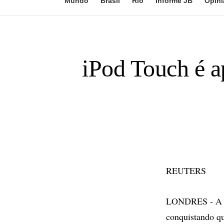
Mundo
Brasil
Rio
Informe JB
Opini
iPod Touch é ap
REUTERS
LONDRES - A Ap
conquistando qu