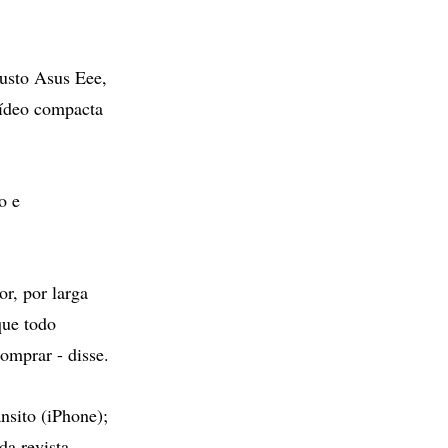
custo Asus Eee,
ídeo compacta
o e
or, por larga
que todo
omprar - disse.
nsito (iPhone);
a revista,