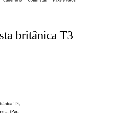
Caderno B
Colunistas
Fake e Fatos
sta britânica T3
tânica T3,
resa, iPod