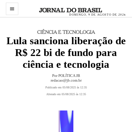
menu
DOMINGO, 9 DE AGOSTO DE 2026
CIÊNCIA E TECNOLOGIA
Lula sanciona liberação de
R$ 22 bi de fundo para
ciência e tecnologia
Por POLÍTICA JB
redacao@jb.com.br
Publicado em 05/08/2025 às 12:35
Alterado em 05/08/2025 às 12:35