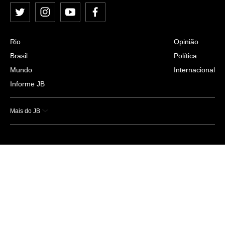
Twitter
Instagram
YouTube
Facebook
Rio
Opinião
Brasil
Política
Mundo
Internacional
Informe JB
Mais do JB
Esportes
Saúde
Ciência e Tecnologia
Caderno B
Colunistas
Economia
Empresas e Negócios