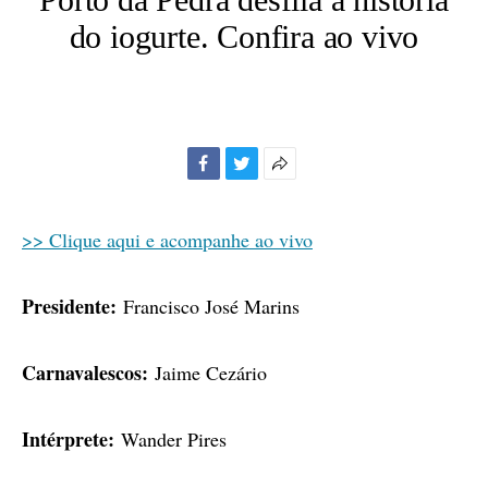
do iogurte. Confira ao vivo
Facebook
Twitter
Mais
opções
de
>> Clique aqui e acompanhe ao vivo
compartilhamento
Presidente:
Francisco José Marins
Carnavalescos:
Jaime Cezário
Intérprete:
Wander Pires