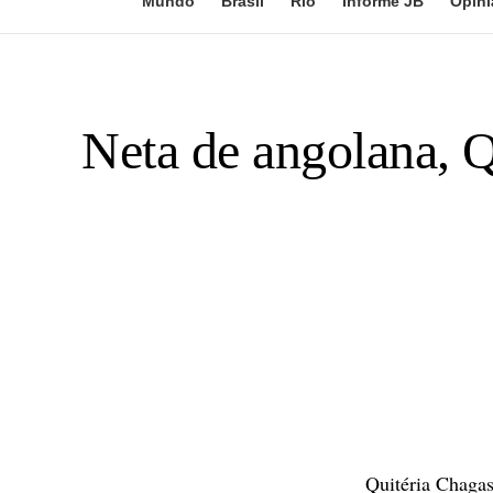
Mundo
Brasil
Rio
Informe JB
Opini
Neta de angolana, Q
Quitéria Chagas