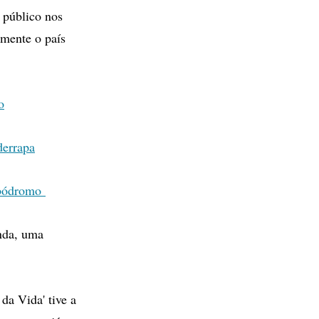
 público nos
amente o país
o
derrapa
ambódromo
nda, uma
da Vida' tive a