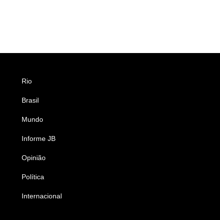
Rio
Esportes
Brasil
Saúde
Mundo
Ciência e Tecnologia
Informe JB
Caderno B
Opinião
Colunistas
Política
Economia
Internacional
Empresas e Negócios