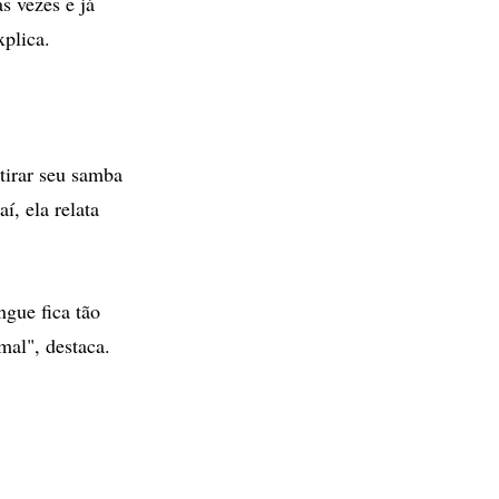
s vezes e já
xplica.
tirar seu samba
í, ela relata
gue fica tão
al", destaca.