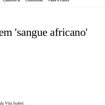
Caderno B
Colunistas
Fake e Fatos
em 'sangue africano'
a Vila Isabel.