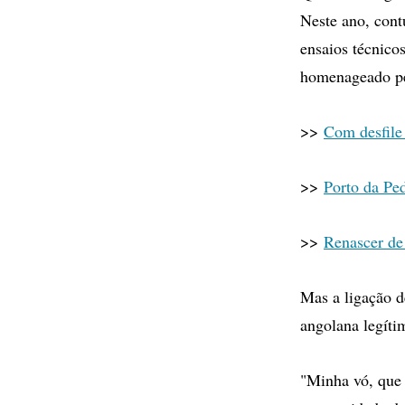
Neste ano, con
ensaios técnico
homenageado pe
>>
Com desfile
>>
Porto da Ped
>>
Renascer de
Mas a ligação 
angolana legíti
"Minha vó, que i