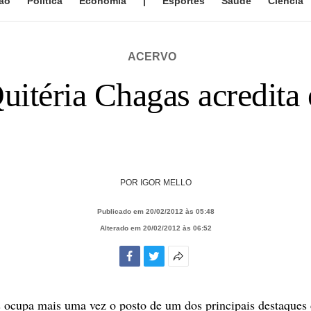
ão
Política
Economia
|
Esportes
Saúde
Ciência
ACERVO
uitéria Chagas acredita 
POR
IGOR MELLO
Publicado em 20/02/2012 às 05:48
Alterado em 20/02/2012 às 06:52
Facebook
Twitter
Mais
opções
de
 ocupa mais uma vez o posto de um dos principais destaques d
compartilhamento