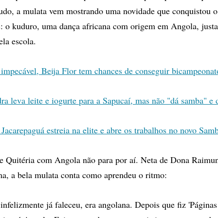
tudo, a mulata vem mostrando uma novidade que conquistou o
s: o kuduro, uma dança africana com origem em Angola, just
la escola.
 impecável, Beija Flor tem chances de conseguir bicampeonat
ra leva leite e iogurte para a Sapucaí, mas não "dá samba" e 
 Jacarepaguá estreia na elite e abre os trabalhos no novo S
de Quitéria com Angola não para por aí. Neta de Dona Raimu
ma, a bela mulata conta como aprendeu o ritmo:
nfelizmente já faleceu, era angolana. Depois que fiz 'Páginas 