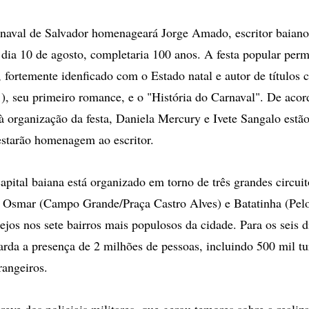
aval de Salvador homenageará Jorge Amado, escritor baiano 
 dia 10 de agosto, completaria 100 anos. A festa popular perm
r, fortemente idenficado com o Estado natal e autor de títulos
), seu primeiro romance, e o "História do Carnaval". De acor
à organização da festa, Daniela Mercury e Ivete Sangalo estão
estarão homenagem ao escritor.
apital baiana está organizado em torno de três grandes circui
 Osmar (Campo Grande/Praça Castro Alves) e Batatinha (Pelo
ejos nos sete bairros mais populosos da cidade. Para os seis d
arda a presença de 2 milhões de pessoas, incluindo 500 mil tu
trangeiros.
reve dos policiais militares, que gerou temores sobre a realiz