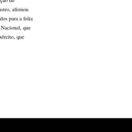
astro, afirmou
os para a folia
 Nacional, que
xército, que