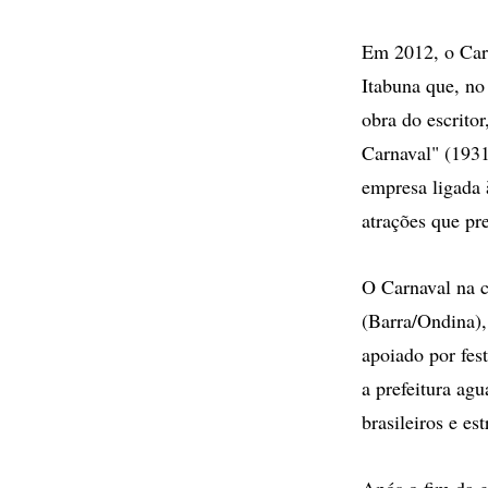
Em 2012, o Carn
Itabuna que, no
obra do escrito
Carnaval" (1931
empresa ligada 
atrações que pr
O Carnaval na c
(Barra/Ondina),
apoiado por fest
a prefeitura agu
brasileiros e es
Após o fim da g