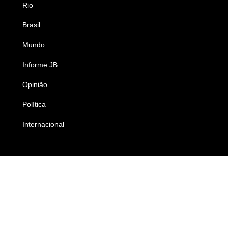
Rio
Esportes
Brasil
Saúde
Mundo
Ciência e Tecnologia
Informe JB
Caderno B
Opinião
Colunistas
Política
Economia
Internacional
Empresas e Negócios