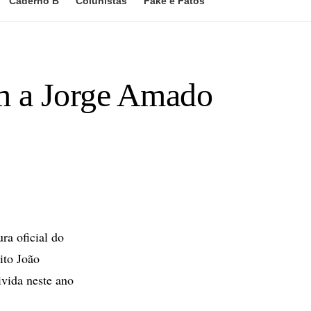
Caderno B
Colunistas
Fake e Fatos
m a Jorge Amado
ra oficial do
ito João
ivida neste ano