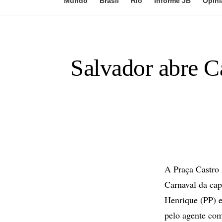
Mundo
Brasil
Rio
Informe JB
Opini
Salvador abre 
A Praça Castro A
Carnaval da capi
Henrique (PP) e
pelo agente com