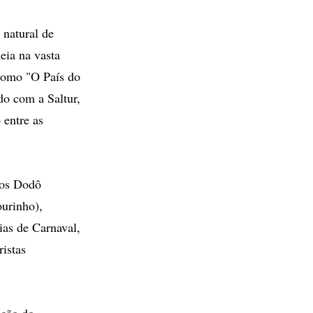
natural de
eia na vasta
 como "O País do
do com a Saltur,
 entre as
tos Dodô
urinho),
ias de Carnaval,
ristas
ação do