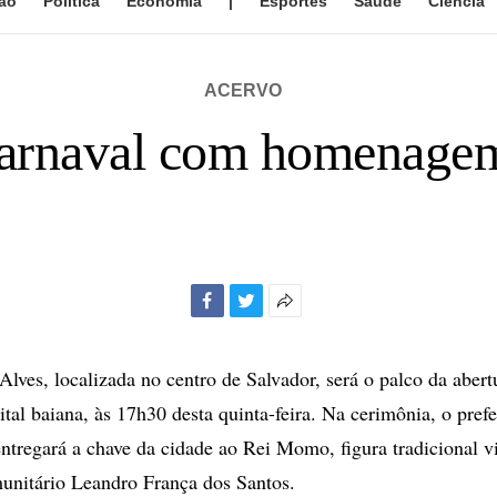
ão
Política
Economia
|
Esportes
Saúde
Ciência
ACERVO
Carnaval com homenage
Facebook
Twitter
Mais
opções
de
lves, localizada no centro de Salvador, será o palco da abertu
compartilhamento
tal baiana, às 17h30 desta quinta-feira. Na cerimônia, o prefe
ntregará a chave da cidade ao Rei Momo, figura tradicional v
unitário Leandro França dos Santos.