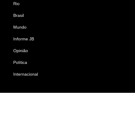
Rio
Esportes
Brasil
Saúde
Mundo
Ciência e Tecnologia
Informe JB
Caderno B
Opinião
Colunistas
Política
Economia
Internacional
Empresas e Negócios