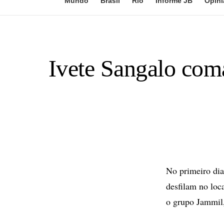
Mundo
Brasil
Rio
Informe JB
Opini
Ivete Sangalo coma
No primeiro dia
desfilam no loc
o grupo Jammil