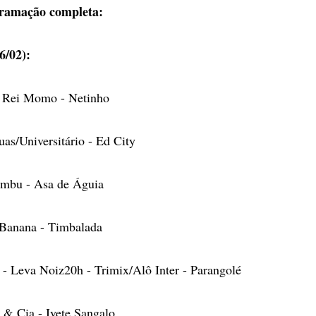
gramação completa:
6/02):
o Rei Momo - Netinho
as/Universitário - Ed City
mbu - Asa de Águia
Banana - Timbalada
- Leva Noiz20h - Trimix/Alô Inter - Parangolé
 & Cia - Ivete Sangalo