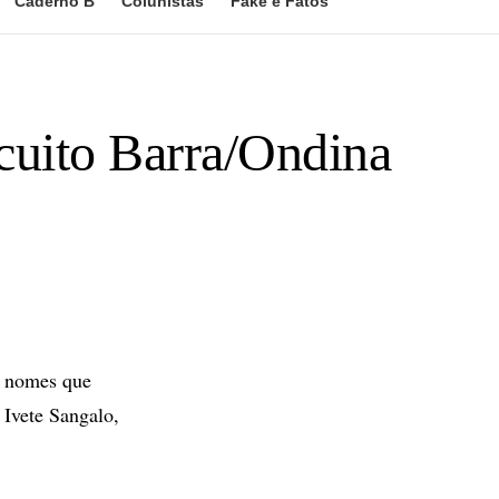
Caderno B
Colunistas
Fake e Fatos
rcuito Barra/Ondina
is nomes que
 Ivete Sangalo,