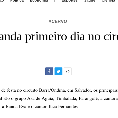
ão
Política
Economia
|
Esportes
Saúde
Ciência
ACERVO
nda primeiro dia no ci
Facebook
Twitter
Mais
opções
de
 de festa no circuito Barra/Ondina, em Salvador, os principa
compartilhamento
al são o grupo Asa de Águia, Timbalada, Parangolé, a cantora
, a Banda Eva e o cantor Tuca Fernandes