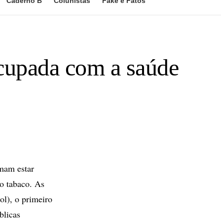
Caderno B
Colunistas
Fake e Fatos
cupada com a saúde
rmam estar
o tabaco. As
ol), o primeiro
blicas