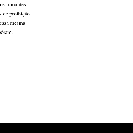
dos fumantes
s de proibição
 essa mesma
póiam.