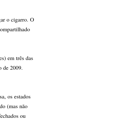
ar o cigarro. O
compartilhado
es) em três das
ho de 2009.
a, os estados
ado (mas não
fechados ou