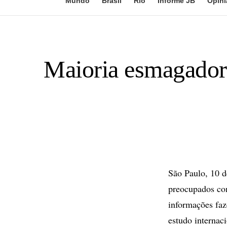
Mundo
Brasil
Rio
Informe JB
Opini
Maioria esmagador
São Paulo, 10 d
preocupados com
informações faz
estudo internaci