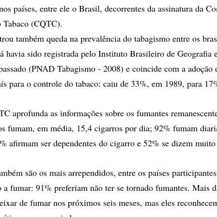
os países, entre ele o Brasil, decorrentes da assinatura da 
do Tabaco (CQTC).
rou também queda na prevalência do tabagismo entre os bras
á havia sido registrada pelo Instituto Brasileiro de Geografia e
passado (PNAD Tabagismo - 2008) e coincide com a adoção 
ís para o controle do tabaco: caiu de 33%, em 1989, para 17
TC aprofunda as informações sobre os fumantes remanescente
ros fumam, em média, 15,4 cigarros por dia; 92% fumam diari
1% afirmam ser dependentes do cigarro e 52% se dizem muito
também são os mais arrependidos, entre os países participantes
 a fumar: 91% preferiam não ter se tornado fumantes. Mais 
eixar de fumar nos próximos seis meses, mas eles reconhecem