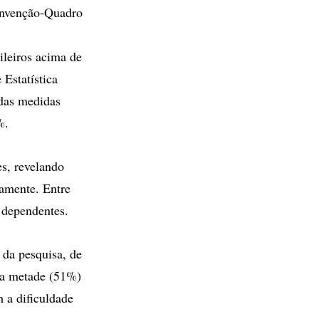
Convenção-Quadro
ileiros acima de
 Estatística
das medidas
%.
s, revelando
amente. Entre
 dependentes.
 da pesquisa, de
da metade (51%)
 a dificuldade