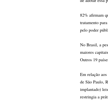
de adotar essa 
82% afirmam que
tratamento para
pelo poder públi
No Brasil, a pe
maiores capitais
Outros 19 paíse
Em relação aos 
de São Paulo, R
implantado) lei
restringia a pr