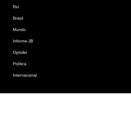
Rio
Esportes
Brasil
Saúde
Mundo
Ciência e Tecnologia
Informe JB
Caderno B
Opinião
Colunistas
Política
Economia
Internacional
Empresas e Negócios