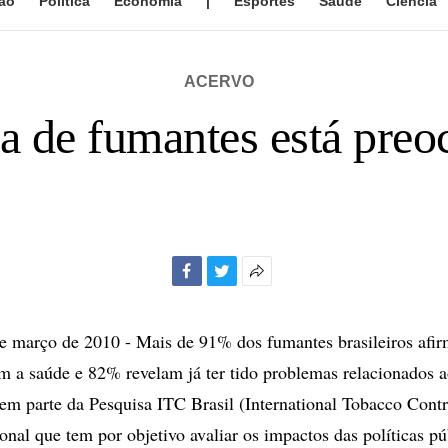
ão
Política
Economia
|
Esportes
Saúde
Ciência
ACERVO
a de fumantes está preo
Facebook
Twitter
Mais
opções
de
e março de 2010 - Mais de 91% dos fumantes brasileiros afi
compartilhamento
 a saúde e 82% revelam já ter tido problemas relacionados a
em parte da Pesquisa ITC Brasil (International Tobacco Contr
onal que tem por objetivo avaliar os impactos das políticas pú