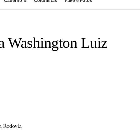
Caderno B
Colunistas
Fake e Fatos
a Washington Luiz
na Rodovia