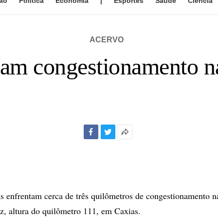
ão
Política
Economia
|
Esportes
Saúde
Ciência
ACERVO
ntam congestionamento n
Facebook
Twitter
Mais
opções
de
compartilhamento
s enfrentam cerca de três quilômetros de congestionamento 
, altura do quilômetro 111, em Caxias.