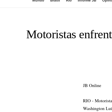
Mundo
Brasil
Rio
Informe JB
Opini
Motoristas enfre
JB Online
RIO - Motorista
Washington Luiz