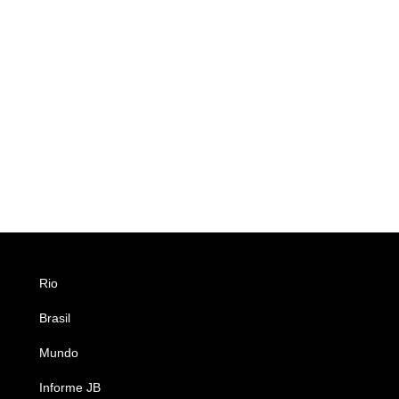
Rio
Esportes
Brasil
Saúde
Mundo
Ciência e Tecnologia
Informe JB
Caderno B