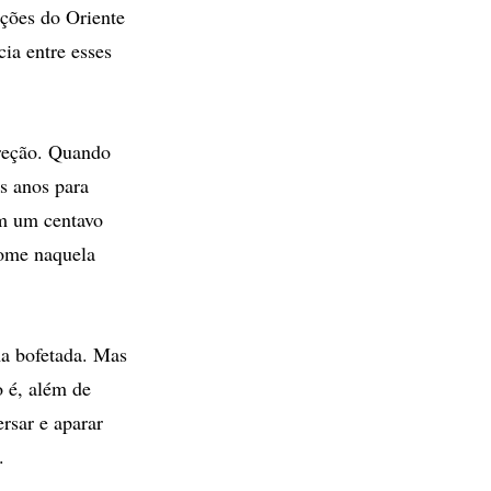
ações do Oriente
cia entre esses
ireção. Quando
s anos para
em um centavo
 fome naquela
ma bofetada. Mas
 é, além de
rsar e aparar
.