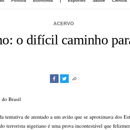
ão
Política
Economia
|
Esportes
Saúde
Ciência
ACERVO
o: o difícil caminho par
Facebook
Twitter
Mais
opções
de
l do Brasil
compartilhamento
da tentativa de atentado a um avião que se aproximava dos Es
do terrorista nigeriano é uma prova incontestável que felizme