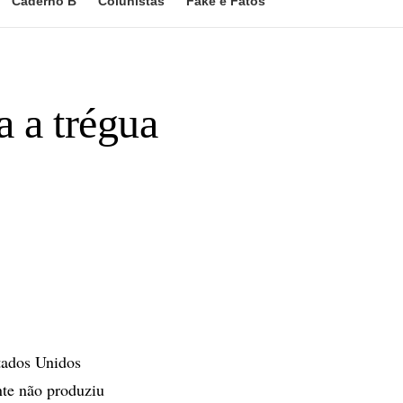
Caderno B
Colunistas
Fake e Fatos
a a trégua
tados Unidos
nte não produziu