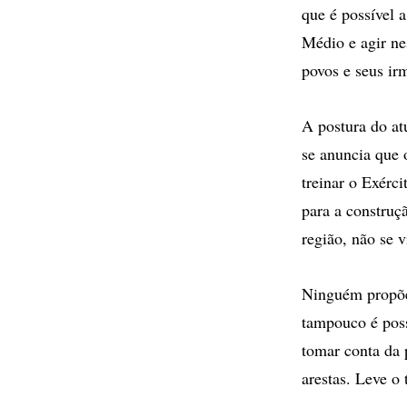
que é possível 
Médio e agir nes
povos e seus irm
A postura do at
se anuncia que 
treinar o Exérc
para a construçã
região, não se 
Ninguém propõe 
tampouco é poss
tomar conta da p
arestas. Leve o