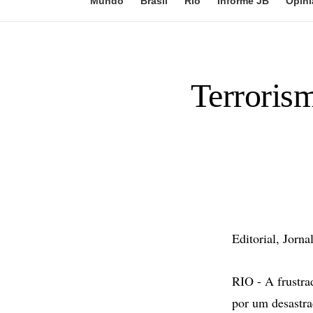
Mundo
Brasil
Rio
Informe JB
Opini
Terrorism
Editorial, Jorna
RIO - A frustra
por um desastra