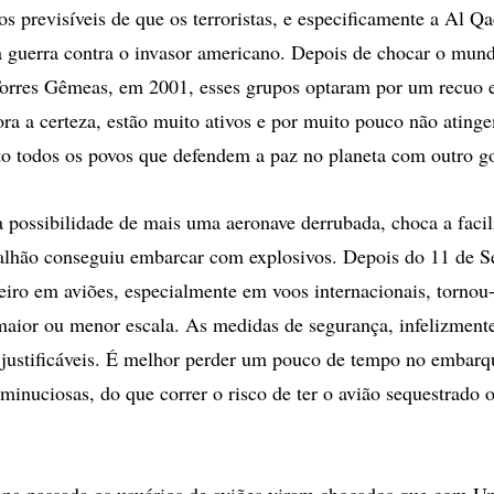
cos previsíveis de que os terroristas, e especificamente a Al Q
 guerra contra o invasor americano. Depois de chocar o mun
orres Gêmeas, em 2001, esses grupos optaram por um recuo e
ra a certeza, estão muito ativos e por muito pouco não ating
to todos os povos que defendem a paz no planeta com outro g
 possibilidade de mais uma aeronave derrubada, choca a faci
apalhão conseguiu embarcar com explosivos. Depois do 11 de S
eiro em aviões, especialmente em voos internacionais, tornou
aior ou menor escala. As medidas de segurança, infelizment
o justificáveis. É melhor perder um pouco de tempo no embarque
 minuciosas, do que correr o risco de ter o avião sequestrado 
ana passada os usuários de aviões viram chocados que com U