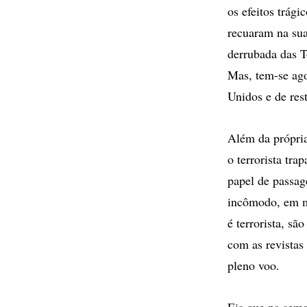
os efeitos trági
recuaram na sua
derrubada das T
Mas, tem-se ago
Unidos e de res
Além da própria
o terrorista tr
papel de passag
incômodo, em m
é terrorista, sã
com as revistas
pleno voo.
Eis que na sem