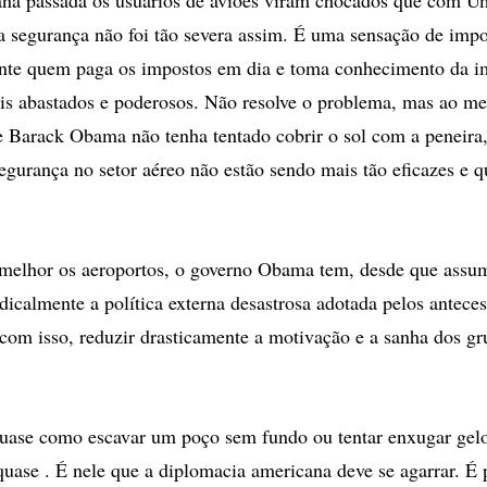
 segurança não foi tão severa assim. É uma sensação de impot
sente quem paga os impostos em dia e toma conhecimento da 
s abastados e poderosos. Não resolve o problema, mas ao me
e Barack Obama não tenha tentado cobrir o sol com a peneira
egurança no setor aéreo não estão sendo mais tão eficazes e q
melhor os aeroportos, o governo Obama tem, desde que assum
dicalmente a política externa desastrosa adotada pelos antece
 com isso, reduzir drasticamente a motivação e a sanha dos gr
quase como escavar um poço sem fundo ou tentar enxugar gelo
quase . É nele que a diplomacia americana deve se agarrar. É p