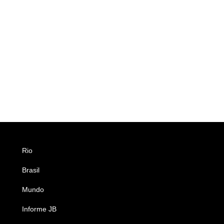
Rio
Esportes
Brasil
Saúde
Mundo
Ciência e Tecnologia
Informe JB
Caderno B