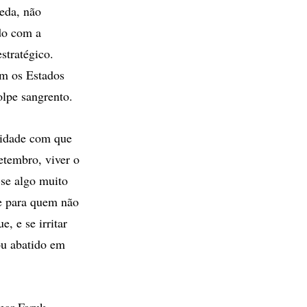
aeda, não
do com a
stratégico.
em os Estados
olpe sangrento.
lidade com que
etembro, viver o
-se algo muito
e para quem não
, e se irritar
ou abatido em
mar Faruk