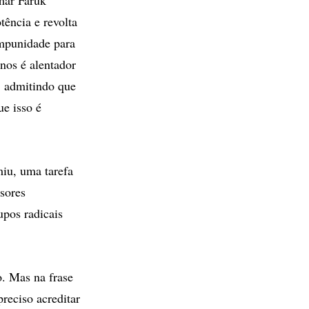
ência e revolta
impunidade para
nos é alentador
, admitindo que
ue isso é
iu, uma tarefa
ssores
upos radicais
. Mas na frase
reciso acreditar