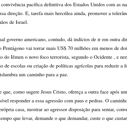
a convivência pacífica definitiva dos Estados Unidos com as n
sa direção. E, tarefa mais hercúlea ainda, promover a tolerân
ãos de Israel.
ual governo americano, contudo, dá indícios de ir em outra d
o Pentágono vai torrar mais US$ 70 milhões em menos de doi
ito do Iêmen o novo foco terrorista, segundo o Ocidente , e n
o de escolas ou criação de políticas agrícolas para reduzir a
vislumbra um caminho para a paz.
que, como sugere Jesus Cristo, ofereça a outra face após u
ível responder a essa agressão com paus e pedras. O caminho
rópria casa, mostrar ao agressor disposição para sentar, conve
 tempo que levar, demande o que demandar, custe o que custar